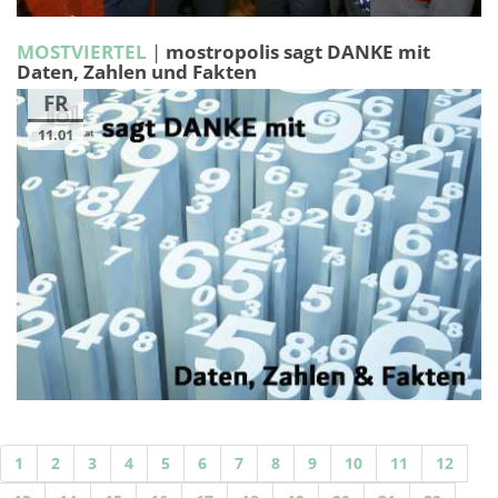
MOSTVIERTEL
|
mostropolis sagt DANKE mit
Daten, Zahlen und Fakten
FR
11.01
1
2
3
4
5
6
7
8
9
10
11
12