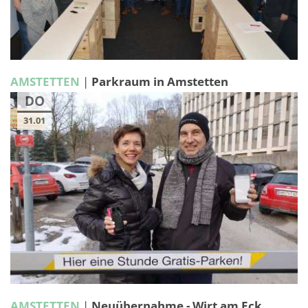
AMSTETTEN
|
Parkraum in Amstetten
DO
31.01
AMSTETTEN
|
Neuübernahme - Wirt am Eck