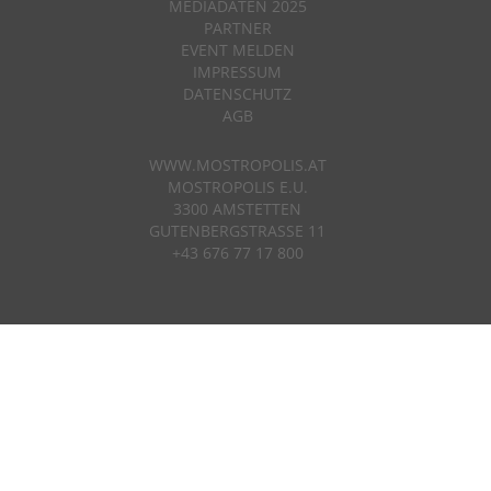
MEDIADATEN 2025
PARTNER
EVENT MELDEN
IMPRESSUM
DATENSCHUTZ
AGB
WWW.MOSTROPOLIS.AT
MOSTROPOLIS E.U.
3300 AMSTETTEN
GUTENBERGSTRASSE 11
+43 676 77 17 800