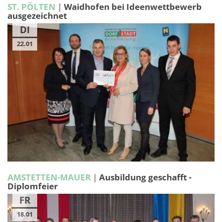
ST. PÖLTEN
|
Waidhofen bei Ideenwettbewerb
ausgezeichnet
DI
22.01
AMSTETTEN-MAUER
|
Ausbildung geschafft -
Diplomfeier
FR
18.01