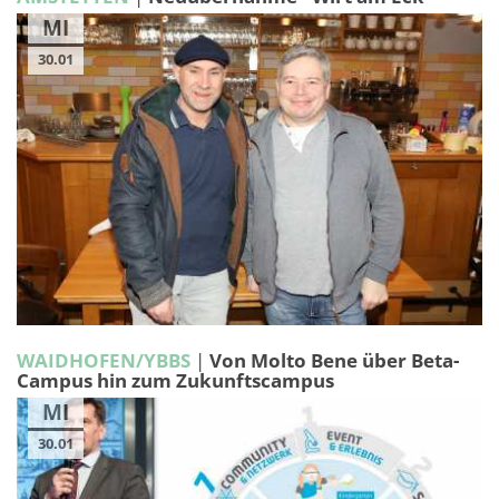
MI
30.01
WAIDHOFEN/YBBS
|
Von Molto Bene über Beta-
Campus hin zum Zukunftscampus
MI
30.01