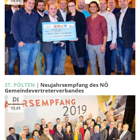
15.01
ST. PÖLTEN
|
Neujahrsempfang des NÖ
Gemeindevertreterverbandes
DI
15.01