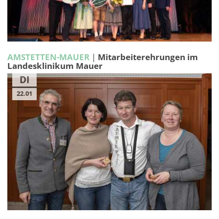
AMSTETTEN-MAUER
|
Mitarbeiterehrungen im
Landesklinikum Mauer
DI
22.01