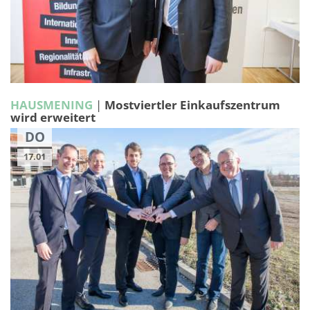
HAUSMENING
|
Mostviertler Einkaufszentrum
wird erweitert
DO
17.01