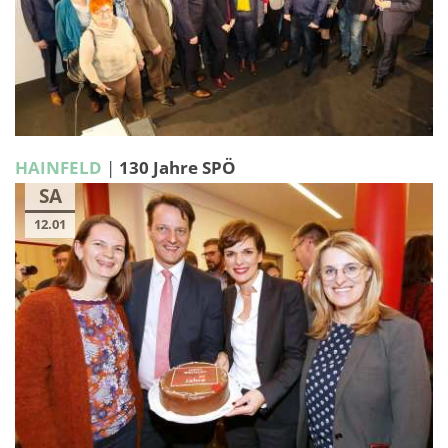
HAINFELD
|
130 Jahre SPÖ
SA
12.01