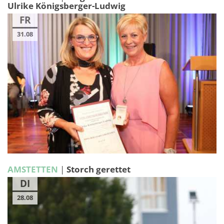
Ulrike Königsberger-Ludwig
FR
31.08
AMSTETTEN
|
Storch gerettet
DI
28.08