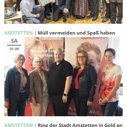
AMSTETTEN
|
Müll vermeiden und Spaß haben
SA
01.09
AMSTETTEN
|
Ring der Stadt Amstetten in Gold an