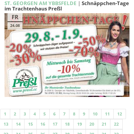
ST. GEORGEN AM YBBSFELDE
|
Schnäppchen-Tage
im Trachtenhaus Preßl
FR
24.08
1
2
3
4
5
6
7
8
9
10
11
12
13
14
15
16
17
18
19
20
21
22