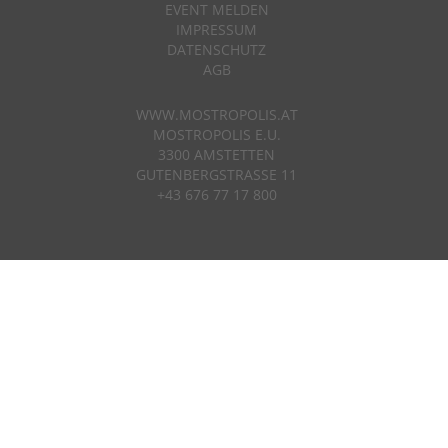
EVENT MELDEN
IMPRESSUM
DATENSCHUTZ
AGB
WWW.MOSTROPOLIS.AT
MOSTROPOLIS E.U.
3300 AMSTETTEN
GUTENBERGSTRASSE 11
+43 676 77 17 800