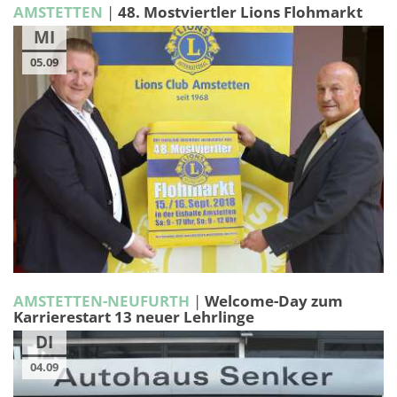
AMSTETTEN
|
48. Mostviertler Lions Flohmarkt
MI
05.09
AMSTETTEN-NEUFURTH
|
Welcome-Day zum
Karrierestart 13 neuer Lehrlinge
DI
04.09