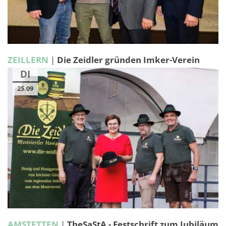
ZEILLERN
|
Die Zeidler gründen Imker-Verein
DI
25.09
AMSTETTEN
|
TheSaStA - Festschrift zum Jubiläum