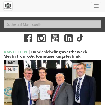
AMSTETTEN
|
Bundeslehrlingswettbewerb
Mechatronik-Automatisierungstechnik
MO
08.10