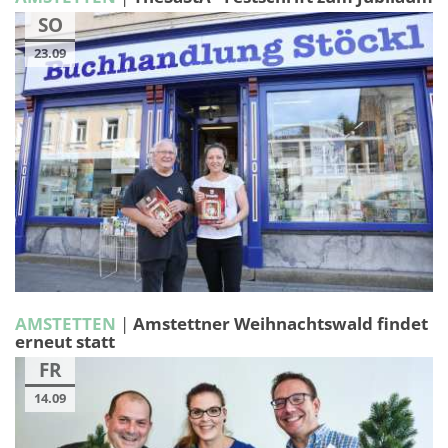
SO
23.09
AMSTETTEN
|
Amstettner Weihnachtswald findet
erneut statt
FR
14.09