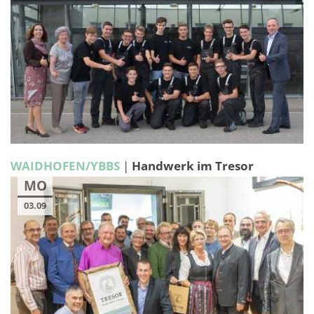
WAIDHOFEN/YBBS
|
Handwerk im Tresor
MO
03.09