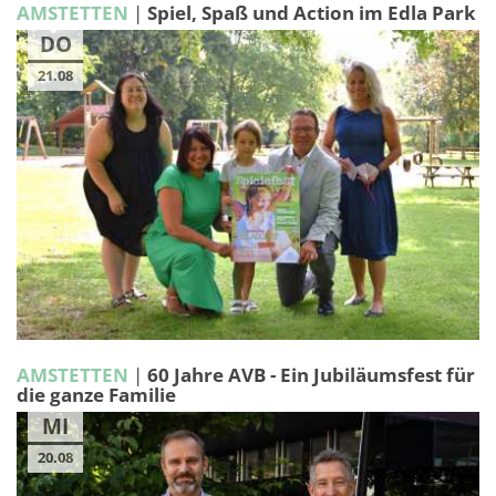
AMSTETTEN
|
Spiel, Spaß und Action im Edla Park
DO
21.08
AMSTETTEN
|
60 Jahre AVB - Ein Jubiläumsfest für
die ganze Familie
MI
20.08