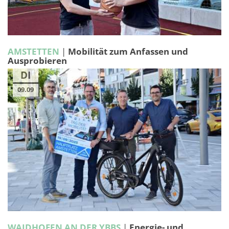
AMSTETTEN
|
Mobilität zum Anfassen und
Ausprobieren
DI
09.09
WAIDHOFEN AN DER YBBS
|
Energie- und