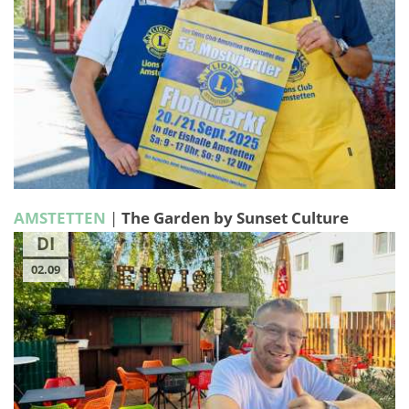
AMSTETTEN
|
The Garden by Sunset Culture
DI
02.09