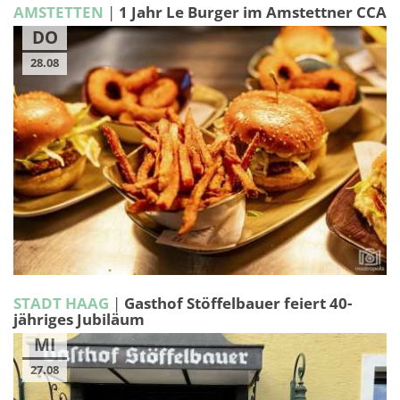
AMSTETTEN
|
1 Jahr Le Burger im Amstettner CCA
DO
28.08
STADT HAAG
|
Gasthof Stöffelbauer feiert 40-
jähriges Jubiläum
MI
27.08