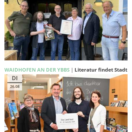
WAIDHOFEN AN DER YBBS
|
Literatur findet Stadt
DI
26.08