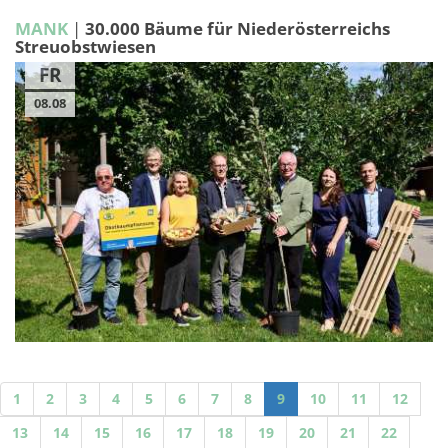
MANK
|
30.000 Bäume für Niederösterreichs
Streuobstwiesen
FR
08.08
1
2
3
4
5
6
7
8
9
10
11
12
13
14
15
16
17
18
19
20
21
22