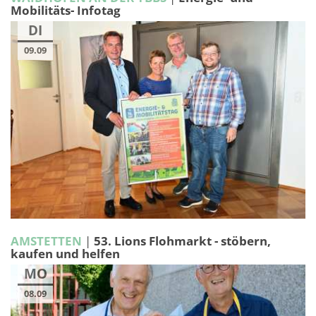
Mobilitäts- Infotag
DI
09.09
AMSTETTEN
|
53. Lions Flohmarkt - stöbern,
kaufen und helfen
MO
08.09