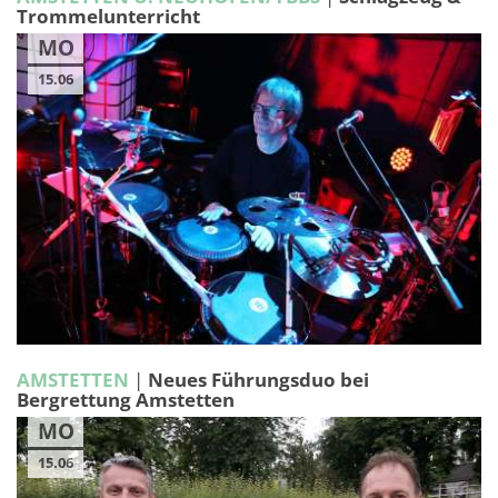
Trommelunterricht
MO
15.06
AMSTETTEN
|
Neues Führungsduo bei
Bergrettung Amstetten
MO
15.06