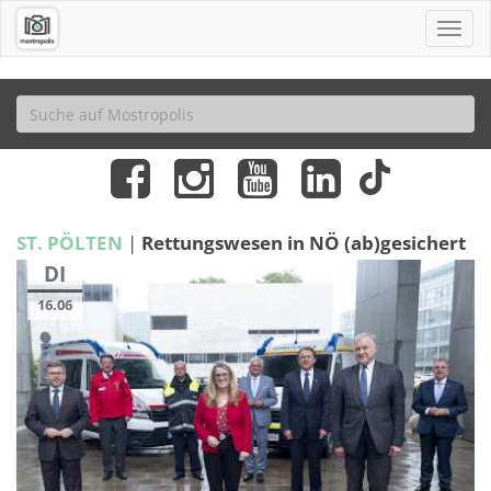
ST. PÖLTEN
|
Rettungswesen in NÖ (ab)gesichert
DI
16.06