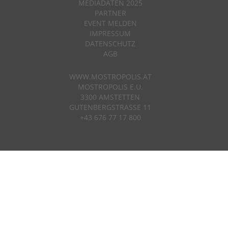
MEDIADATEN 2025
PARTNER
EVENT MELDEN
IMPRESSUM
DATENSCHUTZ
AGB
WWW.MOSTROPOLIS.AT
MOSTROPOLIS E.U.
3300 AMSTETTEN
GUTENBERGSTRASSE 11
+43 676 77 17 800