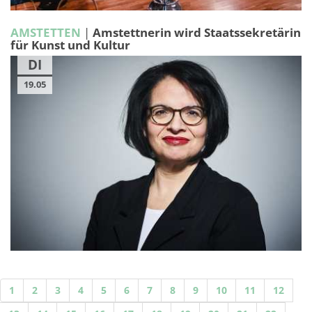
AMSTETTEN
|
Amstettnerin wird Staatssekretärin
für Kunst und Kultur
DI
19.05
1
2
3
4
5
6
7
8
9
10
11
12