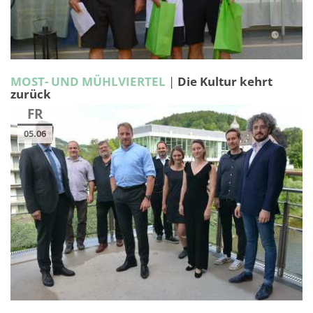
MOST- UND MÜHLVIERTEL
|
Die Kultur kehrt
zurück
FR
05.06