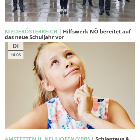
NIEDERÖSTERREICH
|
Hilfswerk NÖ bereitet auf
das neue Schuljahr vor
DI
16.06
AMSTETTEN U. NEUHOFEN/YBBS
|
Schlagzeug &