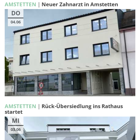
AMSTETTEN
|
Neuer Zahnarzt in Amstetten
DO
04.06
AMSTETTEN
|
Rück-Übersiedlung ins Rathaus
startet
MI
03.06