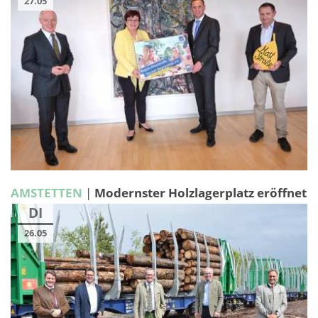
27.05
AMSTETTEN
|
Modernster Holzlagerplatz eröffnet
DI
26.05