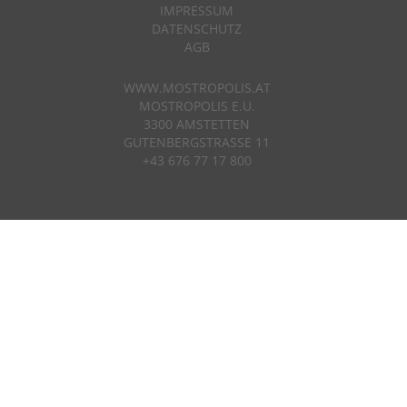
IMPRESSUM
DATENSCHUTZ
AGB
WWW.MOSTROPOLIS.AT
MOSTROPOLIS E.U.
3300 AMSTETTEN
GUTENBERGSTRASSE 11
+43 676 77 17 800