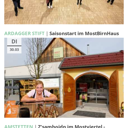
ARDAGGER STIFT
|
Saisonstart im MostBirnHaus
DI
30.03
AMSTETTEN
|
Z‘samhoidn im Mostviertel -