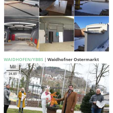
WAIDHOFEN/YBBS
|
Waidhofner Ostermarkt
MI
24.03