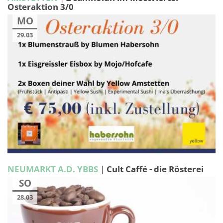
Osteraktion 3/0
MO
29.03
NEUMARKT A.D. YBBS
|
Cult Caffé - die Rösterei
SO
28.03