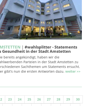
MSTETTEN
|
#wahlsplitter - Statements
u Gesundheit in der Stadt Amstetten
e bereits angekündigt, haben wir die
ahlwerbenden Parteien in der Stadt Amstetten zu
erschiedenen Sachthemen um Statements ersucht.
er gibt's nun die ersten Antworten dazu.
weiter >>
22
23
24
25
26
27
28
29
30