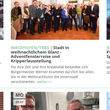
WAIDHOFEN/YBBS
|
Stadt in
A
weihnachtlichem Glanz -
P
Adventfensterreise und
S
Kripperlausstellung
Di
p
Für ihre Zeit und ihre Kreativität bedankte sich
Mi
Bürgermeister Werner Krammer kürzlich bei allen,
2
die in der Weihnachtszeit die Innenstadt
verschönerten.
weiter >>
MO
20.01