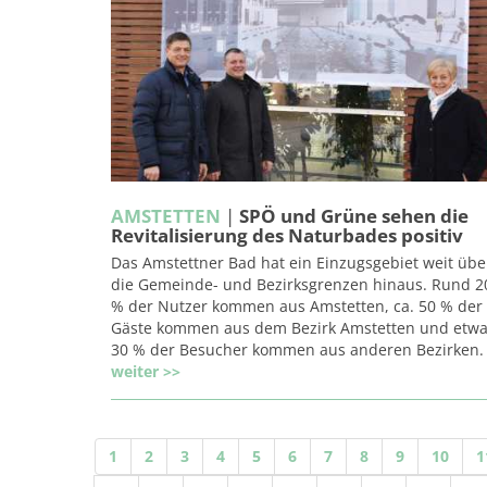
AMSTETTEN
|
SPÖ und Grüne sehen die
Revitalisierung des Naturbades positiv
Das Amstettner Bad hat ein Einzugsgebiet weit übe
die Gemeinde- und Bezirksgrenzen hinaus. Rund 2
% der Nutzer kommen aus Amstetten, ca. 50 % der
Gäste kommen aus dem Bezirk Amstetten und etw
30 % der Besucher kommen aus anderen Bezirken.
weiter >>
1
2
3
4
5
6
7
8
9
10
1