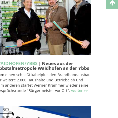
28.01
AIDHOFEN/YBBS
|
Neues aus der
bbstalmetropole Waidhofen an der Ybbs
um einen schließt kabelplus den Brandbandausbau
ür weitere 2.000 Haushalte und Betriebe ab und
um anderen startet Werner Krammer wieder seine
esprächsrunde "Bürgermeister vor Ort".
weiter >>
SO
26.01