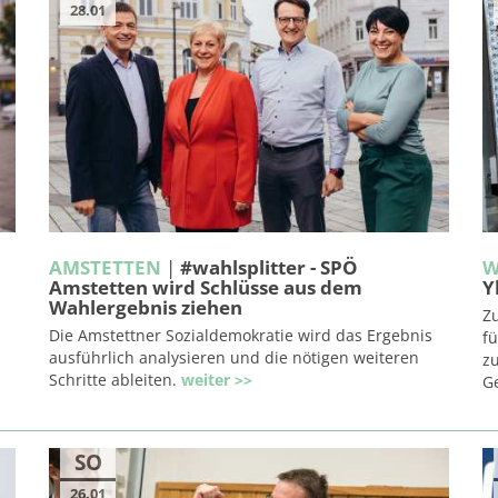
28.01
AMSTETTEN
|
#wahlsplitter - SPÖ
W
Amstetten wird Schlüsse aus dem
Y
Wahlergebnis ziehen
Z
Die Amstettner Sozialdemokratie wird das Ergebnis
f
ausführlich analysieren und die nötigen weiteren
z
Schritte ableiten.
weiter >>
G
SO
26.01