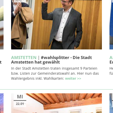
AMSTETTEN
|
#wahlsplitter - Die Stadt
A
t
Amstetten hat gewählt
E
In der Stadt Amstetten traten insgesamt 9 Parteien
H
bzw. Listen zur Gemeinderatswahl an. Hier nun das
fü
Wahlergebnis inkl. Wahlkarten:
weiter >>
MI
22.01