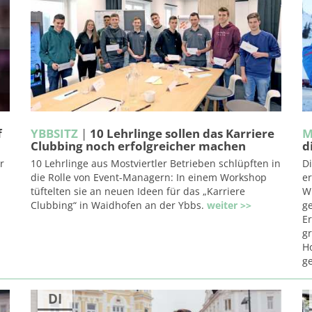
f
YBBSITZ
|
10 Lehrlinge sollen das Karriere
M
Clubbing noch erfolgreicher machen
d
r
10 Lehrlinge aus Mostviertler Betrieben schlüpften in
Di
die Rolle von Event-Managern: In einem Workshop
er
tüftelten sie an neuen Ideen für das „Karriere
Wi
Clubbing“ in Waidhofen an der Ybbs.
weiter >>
g
E
gr
H
g
DI