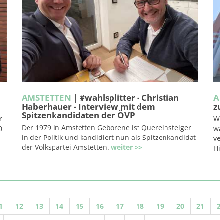
AMSTETTEN
|
#wahlsplitter - Christian
A
Haberhauer - Interview mit dem
z
Spitzenkandidaten der ÖVP
r
Wi
Der 1979 in Amstetten Geborene ist Quereinsteiger
0
w
in der Politik und kandidiert nun als Spitzenkandidat
v
der Volkspartei Amstetten.
weiter >>
a
Hi
1
12
13
14
15
16
17
18
19
20
21