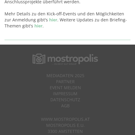
Anschlussprojekte überführt werden.
Mehr Details zu den Kick-off-Events und den Möglichkeiten
zur Anmeldung gibt's
hier
. Weitere Updates zu den Briefing-
Themen gibt's
hier
.
MEDIADATEN 2025
PARTNER
EVENT MELDEN
IMPRESSUM
DATENSCHUTZ
AGB
WWW.MOSTROPOLIS.AT
MOSTROPOLIS E.U.
3300 AMSTETTEN