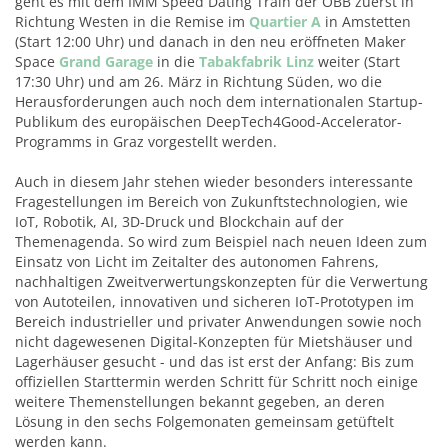
geht es mit dem IMM Speed Dating Train der ÖBB zuerst in
Richtung Westen in die Remise im
Quartier A
in Amstetten
(Start 12:00 Uhr) und danach in den neu eröffneten Maker
Space
Grand Garage
in die
Tabakfabrik Linz
weiter (Start
17:30 Uhr) und am 26. März in Richtung Süden, wo die
Herausforderungen auch noch dem internationalen Startup-
Publikum des europäischen DeepTech4Good-Accelerator-
Programms in Graz vorgestellt werden.
Auch in diesem Jahr stehen wieder besonders interessante
Fragestellungen im Bereich von Zukunftstechnologien, wie
IoT, Robotik, AI, 3D-Druck und Blockchain auf der
Themenagenda. So wird zum Beispiel nach neuen Ideen zum
Einsatz von Licht im Zeitalter des autonomen Fahrens,
nachhaltigen Zweitverwertungskonzepten für die Verwertung
von Autoteilen, innovativen und sicheren IoT-Prototypen im
Bereich industrieller und privater Anwendungen sowie noch
nicht dagewesenen Digital-Konzepten für Mietshäuser und
Lagerhäuser gesucht - und das ist erst der Anfang: Bis zum
offiziellen Starttermin werden Schritt für Schritt noch einige
weitere Themenstellungen bekannt gegeben, an deren
Lösung in den sechs Folgemonaten gemeinsam getüftelt
werden kann.