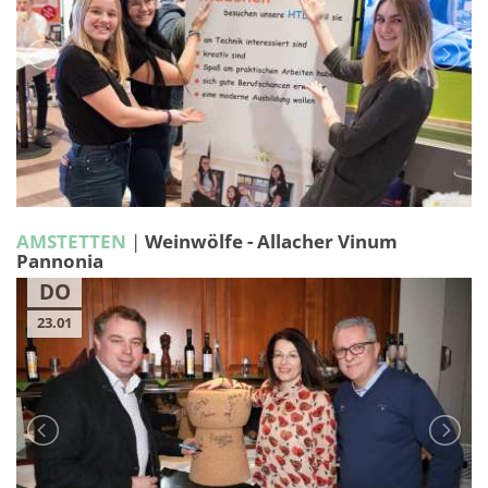
AMSTETTEN
|
Weinwölfe - Allacher Vinum
Pannonia
DO
23.01