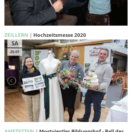
ZEILLERN
|
Hochzeitsmesse 2020
SA
25.01
AMSTETTEN
|
Mostviertler Bildungshof - Ball der