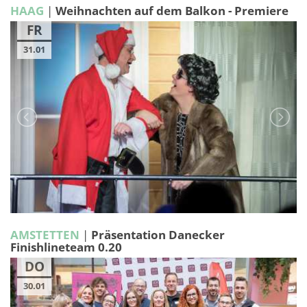
HAAG
|
Weihnachten auf dem Balkon - Premiere
FR
31.01
AMSTETTEN
|
Präsentation Danecker
Finishlineteam 0.20
DO
30.01