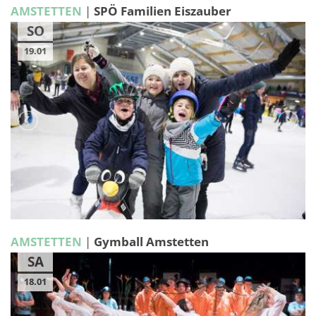
AMSTETTEN
|
SPÖ Familien Eiszauber
SO
19.01
AMSTETTEN
|
Gymball Amstetten
SA
18.01