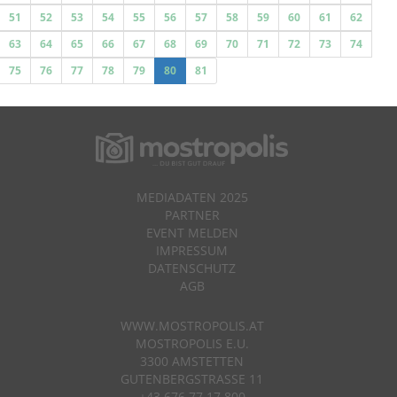
51
52
53
54
55
56
57
58
59
60
61
62
63
64
65
66
67
68
69
70
71
72
73
74
75
76
77
78
79
80
81
MEDIADATEN 2025
PARTNER
EVENT MELDEN
IMPRESSUM
DATENSCHUTZ
AGB
WWW.MOSTROPOLIS.AT
MOSTROPOLIS E.U.
3300 AMSTETTEN
GUTENBERGSTRASSE 11
+43 676 77 17 800