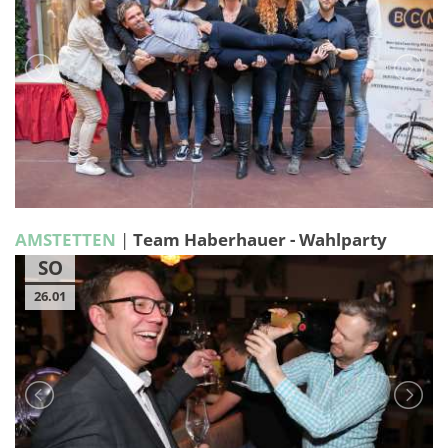
AMSTETTEN
|
Team Haberhauer - Wahlparty
SO
26.01