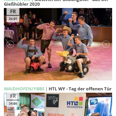
Gießhübler 2020
FR
24.01
WAIDHOFEN/YBBS
|
HTL WY - Tag der offenen Tür
FR
24.01