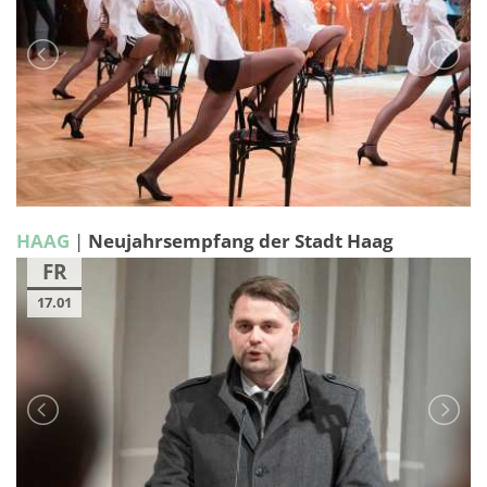
HAAG
|
Neujahrsempfang der Stadt Haag
FR
17.01