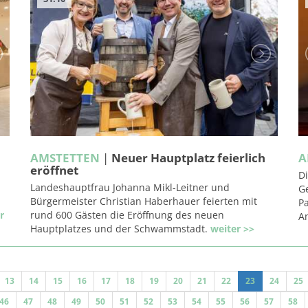
AMSTETTEN
|
Neuer Hauptplatz feierlich
A
eröffnet
Di
Landeshauptfrau Johanna Mikl-Leitner und
G
Bürgermeister Christian Haberhauer feierten mit
P
r
rund 600 Gästen die Eröffnung des neuen
A
Hauptplatzes und der Schwammstadt.
weiter >>
13
14
15
16
17
18
19
20
21
22
23
24
25
46
47
48
49
50
51
52
53
54
55
56
57
58