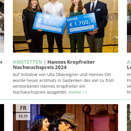
er
AMSTETTEN
|
Hannes Kropfreiter
A
Nachwuchspreis 2024
L
Auf Initiative von Ulla Obereigner und Hannes Ott
I
wurde heuer erstmals in Gedenken des viel zu früh
Fi
verstorbenen Hannes Kropfreiter ein
vi
Nachwuchspreis ausgelobt.
weiter >>
fe
FR
15.11