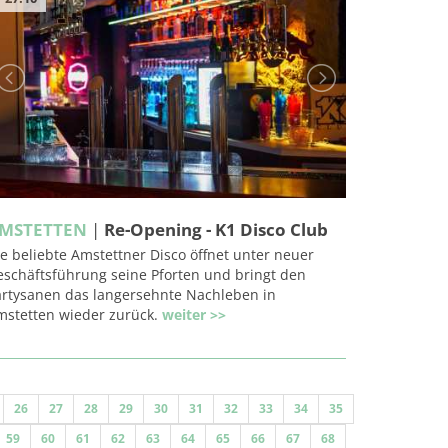
MSTETTEN
|
Re-Opening - K1 Disco Club
e beliebte Amstettner Disco öffnet unter neuer
eschäftsführung seine Pforten und bringt den
artysanen das langersehnte Nachleben in
mstetten wieder zurück.
weiter >>
26
27
28
29
30
31
32
33
34
35
59
60
61
62
63
64
65
66
67
68