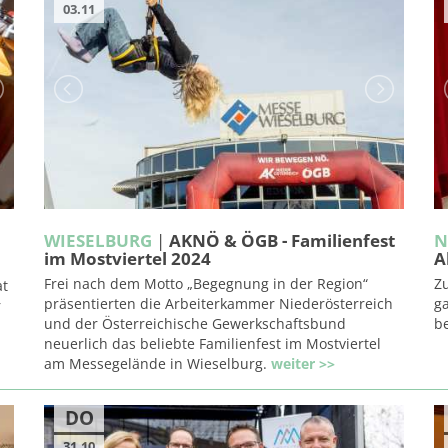
03.11
WIESELBURG
|
AKNÖ & ÖGB - Familienfest
N
im Mostviertel 2024
A
Frei nach dem Motto „Begegnung in der Region“
Z
at
präsentierten die Arbeiterkammer Niederösterreich
ga
r
und der Österreichische Gewerkschaftsbund
b
neuerlich das beliebte Familienfest im Mostviertel
am Messegelände in Wieselburg.
weiter >>
DO
31.10