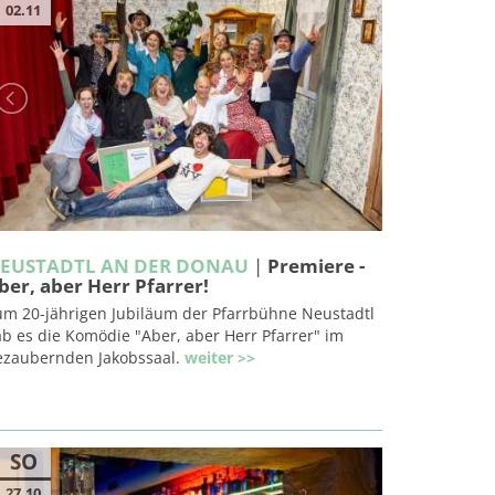
02.11
EUSTADTL AN DER DONAU
|
Premiere -
ber, aber Herr Pfarrer!
um 20-jährigen Jubiläum der Pfarrbühne Neustadtl
b es die Komödie "Aber, aber Herr Pfarrer" im
ezaubernden Jakobssaal.
weiter >>
SO
27.10