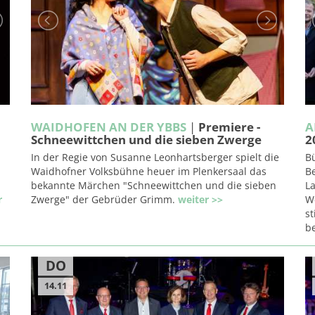
WAIDHOFEN AN DER YBBS
|
Premiere -
A
Schneewittchen und die sieben Zwerge
2
In der Regie von Susanne Leonhartsberger spielt die
B
Waidhofner Volksbühne heuer im Plenkersaal das
Be
bekannte Märchen "Schneewittchen und die sieben
L
r
Zwerge" der Gebrüder Grimm.
weiter >>
We
s
b
DO
14.11