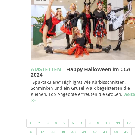
AMSTETTEN
|
Happy Halloween im CCA
2024
"Spuktakuläre" Highlights wie Kürbisschnitzen,
Schminken und ein Grusel-Walk begeisterten die
Kleinen, Top-Angebote erfreuten die Großen.
weite
>>
1
2
3
4
5
6
7
8
9
10
11
12
36
37
38
39
40
41
42
43
44
45