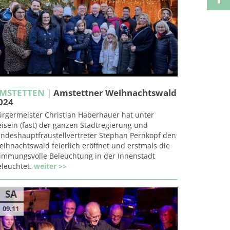
MSTETTEN
|
Amstettner Weihnachtswald
024
ürgermeister Christian Haberhauer hat unter
isein (fast) der ganzen Stadtregierung und
andeshauptfraustellvertreter Stephan Pernkopf den
ihnachtswald feierlich eröffnet und erstmals die
timmungsvolle Beleuchtung in der Innenstadt
eleuchtet.
weiter >>
SA
09.11