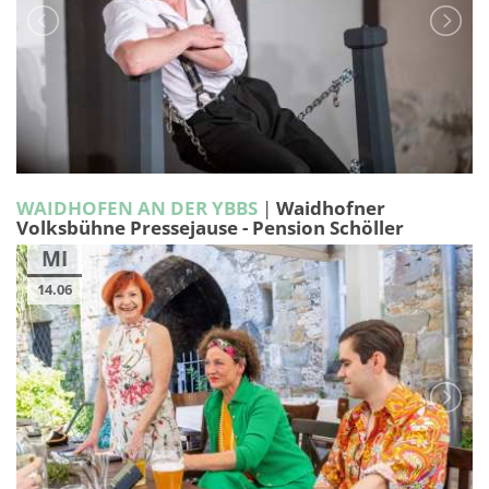
WAIDHOFEN AN DER YBBS
|
Waidhofner
Volksbühne Pressejause - Pension Schöller
MI
14.06