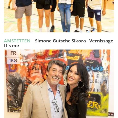
AMSTETTEN
|
Simone Gutsche Sikora - Vernissage
It's me
FR
16.06