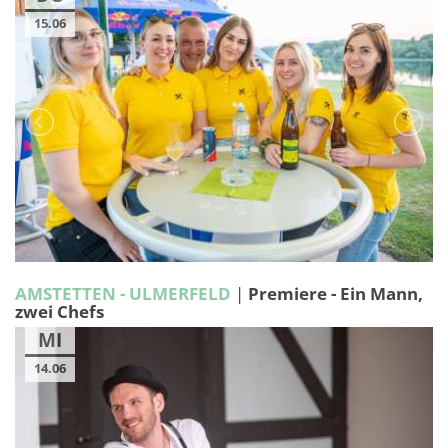
15.06
AMSTETTEN - ULMERFELD
|
Premiere - Ein Mann,
zwei Chefs
MI
14.06