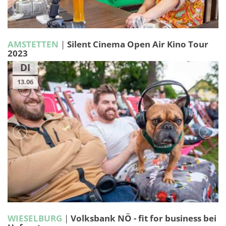
AMSTETTEN
|
Silent Cinema Open Air Kino Tour
2023
DI
13.06
WIESELBURG
|
Volksbank NÖ - fit for business bei