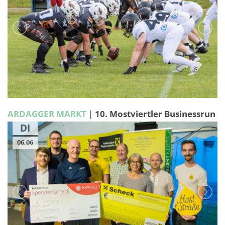
ARDAGGER MARKT
|
10. Mostviertler Businessrun
DI
06.06