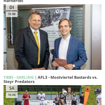
Hafnertec
DI
13.06
YBBS - SARLING
|
AFL3 - Mostviertel Bastards vs.
Steyr Predators
SA
10.06