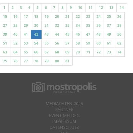
1
2
3
4
5
6
7
8
9
10
11
12
13
14
15
16
17
18
19
20
21
22
23
24
25
26
27
28
29
30
31
32
33
34
35
36
37
38
39
40
41
42
43
44
45
46
47
48
49
50
51
52
53
54
55
56
57
58
59
60
61
62
63
64
65
66
67
68
69
70
71
72
73
74
75
76
77
78
79
80
81
MEDIADATEN 2025
PARTNER
EVENT MELDEN
IMPRESSUM
DATENSCHUTZ