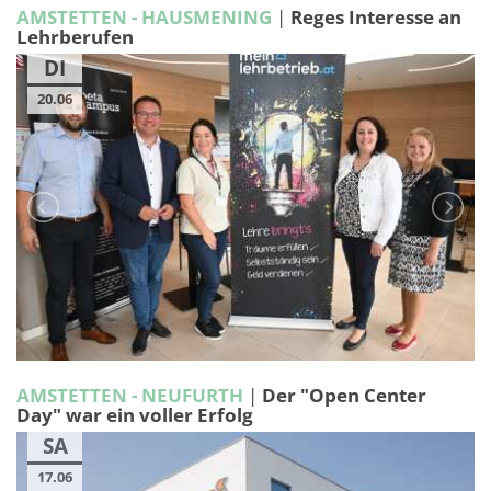
AMSTETTEN - HAUSMENING
|
Reges Interesse an
Lehrberufen
DI
20.06
AMSTETTEN - NEUFURTH
|
Der "Open Center
Day" war ein voller Erfolg
SA
17.06