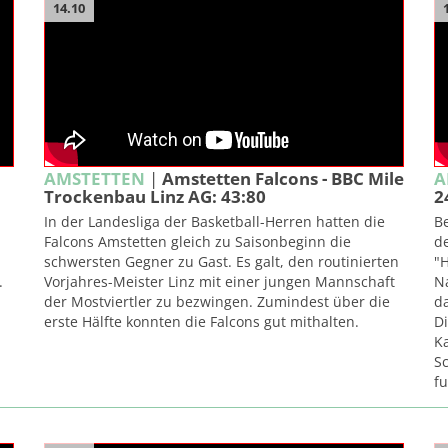
14.10
AMSTETTEN
|
Amstetten Falcons - BBC Mile
A
Trockenbau Linz AG: 43:80
2
In der Landesliga der Basketball-Herren hatten die
Be
Falcons Amstetten gleich zu Saisonbeginn die
d
schwersten Gegner zu Gast. Es galt, den routinierten
"H
.
Vorjahres-Meister Linz mit einer jungen Mannschaft
Na
der Mostviertler zu bezwingen. Zumindest über die
da
erste Hälfte konnten die Falcons gut mithalten.
Di
K
Sc
f