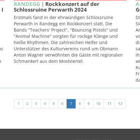
RANDEGG
|
Rockkonzert auf der
A
 I
Schlossruine Perwarth 2024
G
Erstmals fand in der ehrwürdigen Schlossruine
Di
Perwarth in Randegg ein Rockkonzert statt. Die
S
Bands "Teachers' Project", "Bouncing Pistols" und
A
"Animal Machine" sorgten für rockige Klänge und
vo
heiße Rhythmen. Die zahlreichen Helfer und
di
as
Unterstützer des Kulturvereins rund um Obmann
sa
Anton Wagner verwöhnten die Gäste mit regionalen
i
n
Schmankerl aus dem Mostviertel.
wi
Ku
F
d
1
2
3
4
5
6
7
8
9
10
11
12