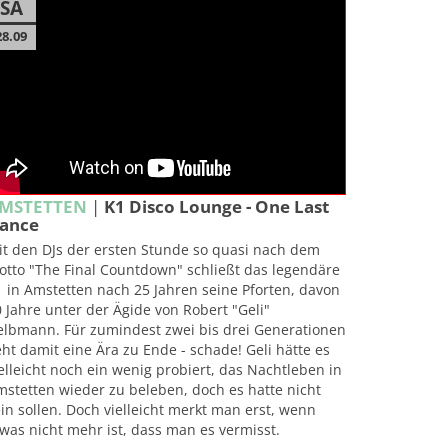
SA
28.09
MSTETTEN
|
K1 Disco Lounge - One Last
ance
it den DJs der ersten Stunde so quasi nach dem
otto "The Final Countdown" schließt das legendäre
 in Amstetten nach 25 Jahren seine Pforten, davon
 Jahre unter der Ägide von Robert "Geli"
elbmann. Für zumindest zwei bis drei Generationen
ht damit eine Ära zu Ende - schade! Geli hätte es
elleicht noch ein wenig probiert, das Nachtleben in
stetten wieder zu beleben, doch es hatte nicht
in sollen. Doch vielleicht merkt man erst, wenn
was nicht mehr ist, dass man es vermisst.