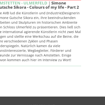
MSTETTEN - ULMERFELD
|
Simone
utsche Sikora - Colours of my life - Part 2
e AVB lud die Künstlerin und (Industrie)Designerin
imone Gutsche Sikora ein, ihre beeindruckenden
rbeiten und Skulpturen im historischen Ambiente
n Schloss Ulmerfeld zu präsentieren. Dies ließ sich
e international agierende Künstlerin nicht zwei Mal
gen und stellte eine Werkschau auf die Beine, die
hre verschiedenen Zyklen und Phasen
derspiegeln. Natürlich kamen da viele
nstinteressierte, Wegbegleiter, Förderer und
reunde zur Vernissage nach Amstetten. Einige
avon kommen auch hier im Interview zu Wort!