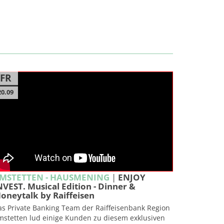
FR
20.09
MSTETTEN - HAUSMENING
|
ENJOY
NVEST. Musical Edition - Dinner &
oneytalk by Raiffeisen
as Private Banking Team der Raiffeisenbank Region
mstetten lud einige Kunden zu diesem exklusiven