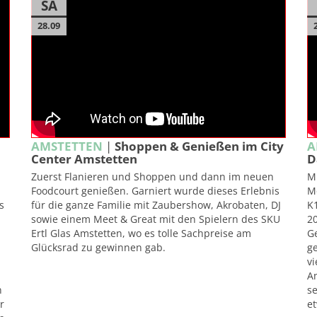
SA
28.09
AMSTETTEN
|
Shoppen & Genießen im City
A
Center Amstetten
D
Zuerst Flanieren und Shoppen und dann im neuen
M
Foodcourt genießen. Garniert wurde dieses Erlebnis
M
s
für die ganze Familie mit Zaubershow, Akrobaten, DJ
K1
sowie einem Meet & Great mit den Spielern des SKU
20
Ertl Glas Amstetten, wo es tolle Sachpreise am
G
Glücksrad zu gewinnen gab.
ge
vi
Am
n
se
r
et