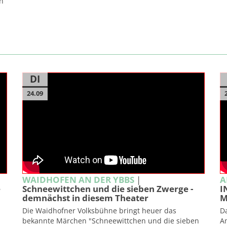
n
DI
24.09
WAIDHOFEN AN DER YBBS
|
A
e
Schneewittchen und die sieben Zwerge -
I
demnächst in diesem Theater
M
Die Waidhofner Volksbühne bringt heuer das
D
bekannte Märchen "Schneewittchen und die sieben
A