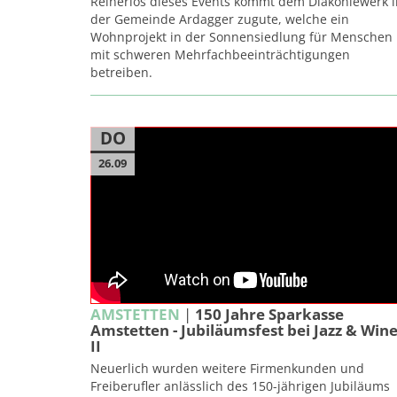
Reinerlös dieses Events kommt dem Diakoniewerk i
der Gemeinde Ardagger zugute, welche ein
Wohnprojekt in der Sonnensiedlung für Menschen
mit schweren Mehrfachbeeinträchtigungen
betreiben.
DO
26.09
AMSTETTEN
|
150 Jahre Sparkasse
Amstetten - Jubiläumsfest bei Jazz & Win
II
Neuerlich wurden weitere Firmenkunden und
Freiberufler anlässlich des 150-jährigen Jubiläums