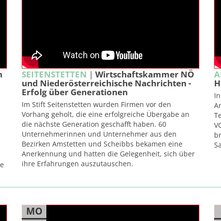
n
SEITENSTETTEN
|
Wirtschaftskammer NÖ
A
und Niederösterreichische Nachrichten -
H
Erfolg über Generationen
In
Im Stift Seitenstetten wurden Firmen vor den
A
Vorhang geholt, die eine erfolgreiche Übergabe an
Te
die nächste Generation geschafft haben. 60
VC
Unternehmerinnen und Unternehmer aus den
b
Bezirken Amstetten und Scheibbs bekamen eine
Sa
Anerkennung und hatten die Gelegenheit, sich über
ihre Erfahrungen auszutauschen.
ee
MO