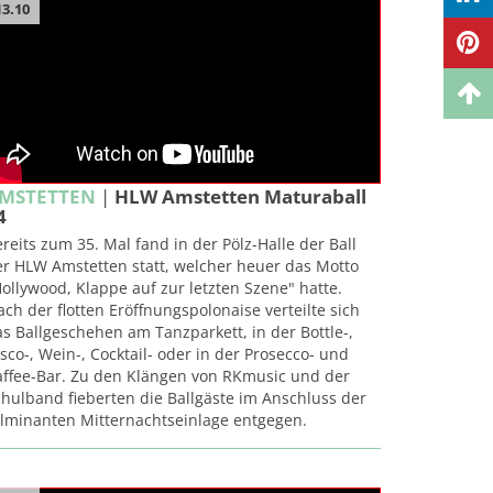
13.10
MSTETTEN
|
HLW Amstetten Maturaball
4
reits zum 35. Mal fand in der Pölz-Halle der Ball
er HLW Amstetten statt, welcher heuer das Motto
ollywood, Klappe auf zur letzten Szene" hatte.
ch der flotten Eröffnungspolonaise verteilte sich
s Ballgeschehen am Tanzparkett, in der Bottle-,
sco-, Wein-, Cocktail- oder in der Prosecco- und
affee-Bar. Zu den Klängen von RKmusic und der
hulband fieberten die Ballgäste im Anschluss der
ulminanten Mitternachtseinlage entgegen.