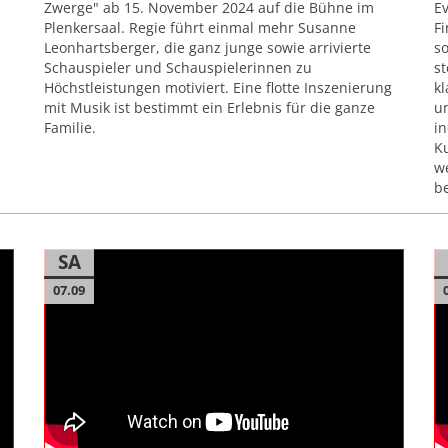
Zwerge" ab 15. November 2024 auf die Bühne im
Ev
Plenkersaal. Regie führt einmal mehr Susanne
F
Leonhartsberger, die ganz junge sowie arrivierte
so
Schauspieler und Schauspielerinnen zu
st
Höchstleistungen motiviert. Eine flotte Inszenierung
kl
mit Musik ist bestimmt ein Erlebnis für die ganze
u
Familie.
in
Ku
we
be
SA
07.09