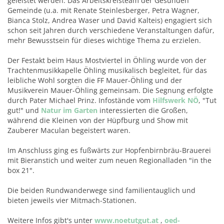
geleistet werden. Das Arbeitskreisteam der Gesunden
Gemeinde (u.a. mit Renate Steinlesberger, Petra Wagner,
Bianca Stolz, Andrea Waser und David Kalteis) engagiert sich
schon seit Jahren durch verschiedene Veranstaltungen dafür,
mehr Bewusstsein für dieses wichtige Thema zu erzielen.
Der Festakt beim Haus Mostviertel in Öhling wurde von der
Trachtenmusikkapelle Öhling musikalisch begleitet, für das
leibliche Wohl sorgten die FF Mauer-Öhling und der
Musikverein Mauer-Öhling gemeinsam. Die Segnung erfolgte
durch Pater Michael Prinz. Infostände vom
Hilfswerk NÖ
, "Tut
gut!" und
Natur im Garten
interessierten die Großen,
während die Kleinen von der Hüpfburg und Show mit
Zauberer Maculan begeistert waren.
Im Anschluss ging es fußwärts zur Hopfenbirnbräu-Brauerei
mit Bieranstich und weiter zum neuen Regionalladen "in the
box 21".
Die beiden Rundwanderwege sind familientauglich und
bieten jeweils vier Mitmach-Stationen.
Weitere Infos gibt's unter
www.noetutgut.at
,
oed-