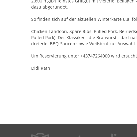
20:00 h gib't feinstes Grillgut mit vielerlei Beilag
dazu abgerundet.
So finden sich auf der aktuellen Winterkarte u.a. f
Chicken Tandoori, Spare Ribs, Pulled Pork, Beirieds
Pulled Pork). Der Klassiker - die Bratwurst - darf n
dreierlei BBQ-Saucen sowie Weißbrot zur Auswahl.
Um Reservierung unter +43747264000 wird ersucht
Didi Rath