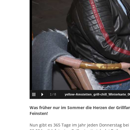
1
/
8
yellow-Amstetten_grill-chill_Winterkarte_
Was früher nur im Sommer die Herzen der Grillfans
Feinsten!
Nun gibt es 365 Tage im Jahr jeden Donnerstag bei R