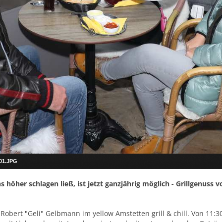
001.JPG
 höher schlagen ließ, ist jetzt ganzjährig möglich - Grillgenuss 
obert "Geli" Gelbmann im yellow Amstetten grill & chill. Von 11:30