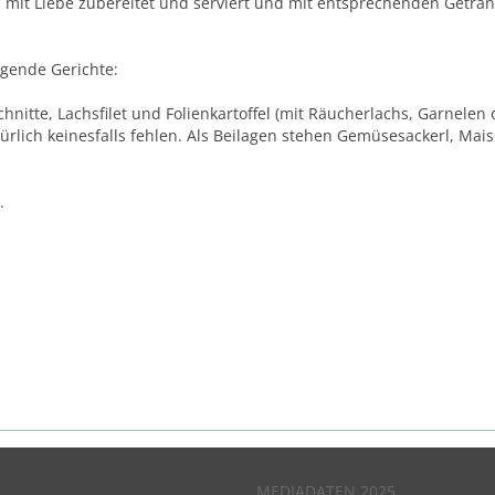
en - mit Liebe zubereitet und serviert und mit entsprechenden Geträ
olgende Gerichte:
chnitte, Lachsfilet und Folienkartoffel (mit Räucherlachs, Garnelen
atürlich keinesfalls fehlen. Als Beilagen stehen Gemüsesackerl, Mai
.
MEDIADATEN 2025