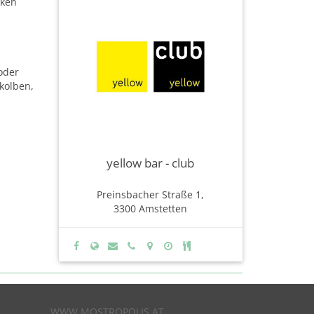
nken
 oder
skolben,
yellow bar - club
Preinsbacher Straße 1,
3300 Amstetten
WWW.MOSTROPOLIS.AT