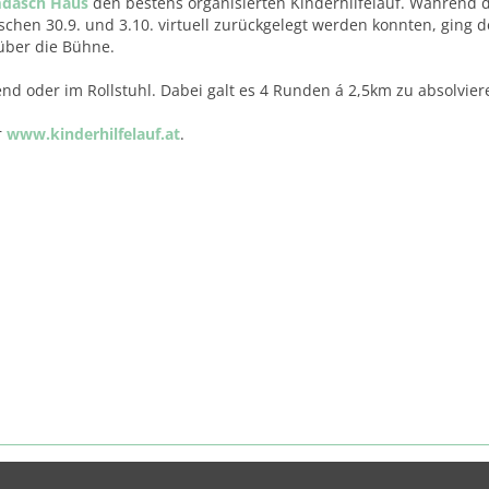
mdasch Haus
den bestens organisierten Kinderhilfelauf. Während 
schen 30.9. und 3.10. virtuell zurückgelegt werden konnten, ging d
über die Bühne.
nd oder im Rollstuhl. Dabei galt es 4 Runden á 2,5km zu absolvier
r
www.kinderhilfelauf.at
.