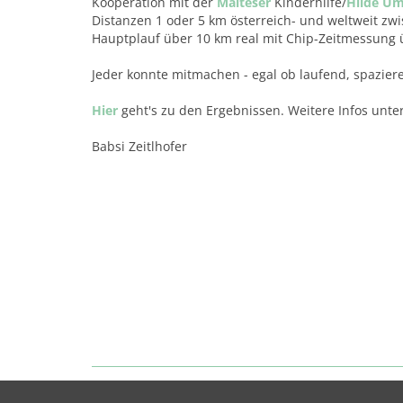
Kooperation mit der
Malteser
Kinderhilfe/
Hilde U
Distanzen 1 oder 5 km österreich- und weltweit zwi
Hauptplauf über 10 km real mit Chip-Zeitmessung 
Jeder konnte mitmachen - egal ob laufend, spaziere
Hier
geht's zu den Ergebnissen. Weitere Infos unte
Babsi Zeitlhofer