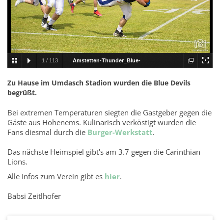
1
/
113
Amstetten-Thunder_Blue-
Devils_001.JPG
Zu Hause im Umdasch Stadion wurden die Blue Devils
begrüßt.
Bei extremen Temperaturen siegten die Gastgeber gegen die
Gäste aus Hohenems. Kulinarisch verköstigt wurden die
Fans diesmal durch die
Burger-Werkstatt
.
Das nächste Heimspiel gibt's am 3.7 gegen die Carinthian
Lions.
Alle Infos zum Verein gibt es
hier
.
Babsi Zeitlhofer