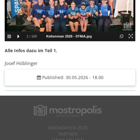
1
/
160
Keltenman 2026 - 0746A.jpg
Alle Infos dazu im Teil 1.
Josef Höblinger
Published: 30.05.2026 - 18.00
MEDIADATEN 2025
PARTNER