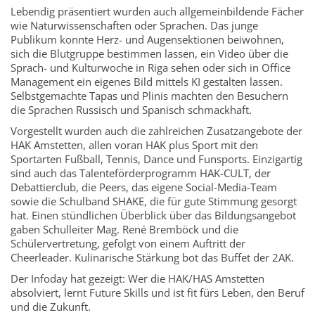
Lebendig präsentiert wurden auch allgemeinbildende Fächer
wie Naturwissenschaften oder Sprachen. Das junge
Publikum konnte Herz- und Augensektionen beiwohnen,
sich die Blutgruppe bestimmen lassen, ein Video über die
Sprach- und Kulturwoche in Riga sehen oder sich in Office
Management ein eigenes Bild mittels KI gestalten lassen.
Selbstgemachte Tapas und Plinis machten den Besuchern
die Sprachen Russisch und Spanisch schmackhaft.
Vorgestellt wurden auch die zahlreichen Zusatzangebote der
HAK Amstetten, allen voran HAK plus Sport mit den
Sportarten Fußball, Tennis, Dance und Funsports. Einzigartig
sind auch das Talenteförderprogramm HAK-CULT, der
Debattierclub, die Peers, das eigene Social-Media-Team
sowie die Schulband SHAKE, die für gute Stimmung gesorgt
hat. Einen stündlichen Überblick über das Bildungsangebot
gaben Schulleiter Mag. René Bremböck und die
Schülervertretung, gefolgt von einem Auftritt der
Cheerleader. Kulinarische Stärkung bot das Buffet der 2AK.
Der Infoday hat gezeigt: Wer die HAK/HAS Amstetten
absolviert, lernt Future Skills und ist fit fürs Leben, den Beruf
und die Zukunft.