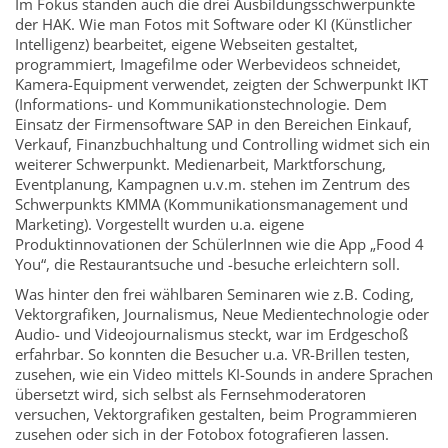
Im Fokus standen auch die drei Ausbildungsschwerpunkte
der HAK. Wie man Fotos mit Software oder KI (Künstlicher
Intelligenz) bearbeitet, eigene Webseiten gestaltet,
programmiert, Imagefilme oder Werbevideos schneidet,
Kamera-Equipment verwendet, zeigten der Schwerpunkt IKT
(Informations- und Kommunikationstechnologie. Dem
Einsatz der Firmensoftware SAP in den Bereichen Einkauf,
Verkauf, Finanzbuchhaltung und Controlling widmet sich ein
weiterer Schwerpunkt. Medienarbeit, Marktforschung,
Eventplanung, Kampagnen u.v.m. stehen im Zentrum des
Schwerpunkts KMMA (Kommunikationsmanagement und
Marketing). Vorgestellt wurden u.a. eigene
Produktinnovationen der SchülerInnen wie die App „Food 4
You“, die Restaurantsuche und -besuche erleichtern soll.
Was hinter den frei wählbaren Seminaren wie z.B. Coding,
Vektorgrafiken, Journalismus, Neue Medientechnologie oder
Audio- und Videojournalismus steckt, war im Erdgeschoß
erfahrbar. So konnten die Besucher u.a. VR-Brillen testen,
zusehen, wie ein Video mittels KI-Sounds in andere Sprachen
übersetzt wird, sich selbst als Fernsehmoderatoren
versuchen, Vektorgrafiken gestalten, beim Programmieren
zusehen oder sich in der Fotobox fotografieren lassen.