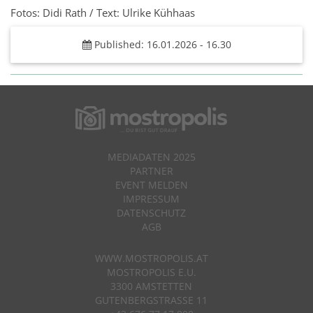
Fotos: Didi Rath / Text: Ulrike Kühhaas
Published: 16.01.2026 - 16.30
MEDIADATEN 2025
PARTNER
EVENT MELDEN
IMPRESSUM
DATENSCHUTZ
AGB
WWW.MOSTROPOLIS.AT
MOSTROPOLIS E.U.
3300 AMSTETTEN
GUTENBERGSTRASSE 11