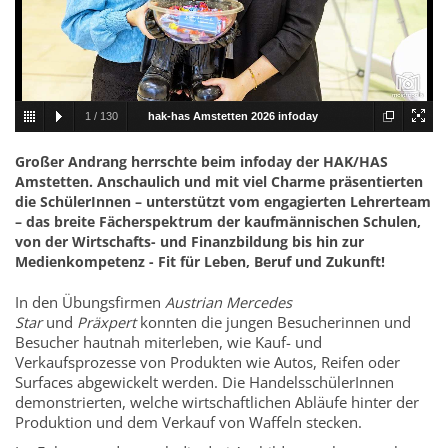
1
/
130
hak-has Amstetten 2026 infoday
001.jpg
Großer Andrang herrschte beim infoday der HAK/HAS
Amstetten. Anschaulich und mit viel Charme präsentierten
die SchülerInnen – unterstützt vom engagierten Lehrerteam
– das breite Fächerspektrum der kaufmännischen Schulen,
von der Wirtschafts- und Finanzbildung bis hin zur
Medienkompetenz - Fit für Leben, Beruf und Zukunft!
In den Übungsfirmen
Austrian Mercedes
Star
und
Präxpert
konnten die jungen Besucherinnen und
Besucher hautnah miterleben, wie Kauf- und
Verkaufsprozesse von Produkten wie Autos, Reifen oder
Surfaces abgewickelt werden. Die HandelsschülerInnen
demonstrierten, welche wirtschaftlichen Abläufe hinter der
Produktion und dem Verkauf von Waffeln stecken.