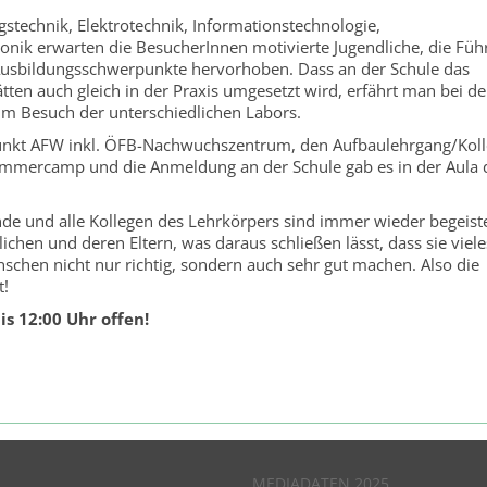
technik, Elektrotechnik, Informationstechnologie,
nik erwarten die BesucherInnen motivierte Jugendliche, die Fü
 Ausbildungsschwerpunkte hervorhoben. Dass an der Schule das
ten auch gleich in der Praxis umgesetzt wird, erfährt man bei d
im Besuch der unterschiedlichen Labors.
nkt AFW inkl. ÖFB-Nachwuchszentrum, den Aufbaulehrgang/Koll
mmercamp und die Anmeldung an der Schule gab es in der Aula 
nde und alle Kollegen des Lehrkörpers sind immer wieder begeist
chen und deren Eltern, was daraus schließen lässt, dass sie viele
schen nicht nur richtig, sondern auch sehr gut machen. Also die
t!
s 12:00 Uhr offen!
MEDIADATEN 2025