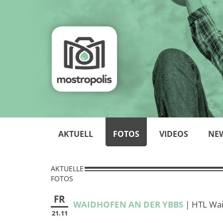
AKTUELL
FOTOS
VIDEOS
NE
AKTUELLE
FOTOS
FR
WAIDHOFEN AN DER YBBS
| HTL Wai
21.11