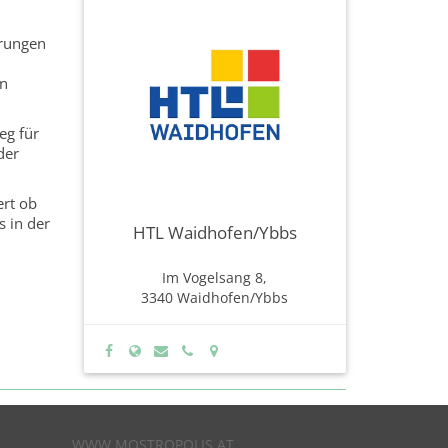
hrungen
en
eg für
der
ert ob
s in der
HTL Waidhofen/Ybbs
Im Vogelsang 8,
3340 Waidhofen/Ybbs
WWW.MOSTROPOLIS.AT