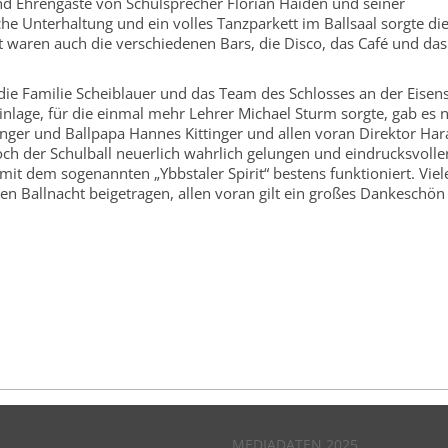
nd Ehrengäste von Schulsprecher Florian Haiden und seiner
sche Unterhaltung und ein volles Tanzparkett im Ballsaal sorgte di
 waren auch die verschiedenen Bars, die Disco, das Café und das
die Familie Scheiblauer und das Team des Schlosses an der Eisens
inlage, für die einmal mehr Lehrer Michael Sturm sorgte, gab es 
nger und Ballpapa Hannes Kittinger und allen voran Direktor Har
ch der Schulball neuerlich wahrlich gelungen und eindrucksvolle
mit dem sogenannten „Ybbstaler Spirit“ bestens funktioniert. Viel
en Ballnacht beigetragen, allen voran gilt ein großes Dankeschö
MEDIADATEN 2025