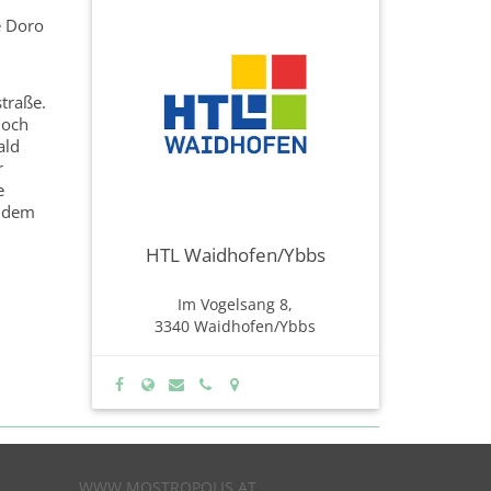
e Doro
traße.
noch
ald
r
e
n dem
HTL Waidhofen/Ybbs
Im Vogelsang 8,
3340 Waidhofen/Ybbs
WWW.MOSTROPOLIS.AT