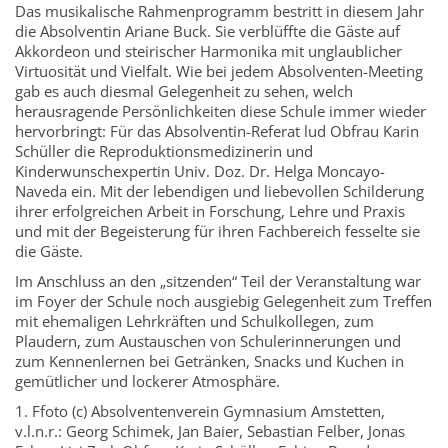
Das musikalische Rahmenprogramm bestritt in diesem Jahr
die Absolventin Ariane Buck. Sie verblüffte die Gäste auf
Akkordeon und steirischer Harmonika mit unglaublicher
Virtuosität und Vielfalt. Wie bei jedem Absolventen-Meeting
gab es auch diesmal Gelegenheit zu sehen, welch
herausragende Persönlichkeiten diese Schule immer wieder
hervorbringt: Für das Absolventin-Referat lud Obfrau Karin
Schüller die Reproduktionsmedizinerin und
Kinderwunschexpertin Univ. Doz. Dr. Helga Moncayo-
Naveda ein. Mit der lebendigen und liebevollen Schilderung
ihrer erfolgreichen Arbeit in Forschung, Lehre und Praxis
und mit der Begeisterung für ihren Fachbereich fesselte sie
die Gäste.
Im Anschluss an den „sitzenden“ Teil der Veranstaltung war
im Foyer der Schule noch ausgiebig Gelegenheit zum Treffen
mit ehemaligen Lehrkräften und Schulkollegen, zum
Plaudern, zum Austauschen von Schulerinnerungen und
zum Kennenlernen bei Getränken, Snacks und Kuchen in
gemütlicher und lockerer Atmosphäre.
1. Ffoto (c) Absolventenverein Gymnasium Amstetten,
v.l.n.r.: Georg Schimek, Jan Baier, Sebastian Felber, Jonas