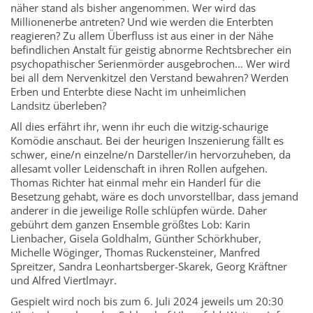
näher stand als bisher angenommen. Wer wird das
Millionenerbe antreten? Und wie werden die Enterbten
reagieren? Zu allem Überfluss ist aus einer in der Nähe
befindlichen Anstalt für geistig abnorme Rechtsbrecher ein
psychopathischer Serienmörder ausgebrochen… Wer wird
bei all dem Nervenkitzel den Verstand bewahren? Werden
Erben und Enterbte diese Nacht im unheimlichen
Landsitz überleben?
All dies erfährt ihr, wenn ihr euch die witzig-schaurige
Komödie anschaut. Bei der heurigen Inszenierung fällt es
schwer, eine/n einzelne/n Darsteller/in hervorzuheben, da
allesamt voller Leidenschaft in ihren Rollen aufgehen.
Thomas Richter hat einmal mehr ein Handerl für die
Besetzung gehabt, wäre es doch unvorstellbar, dass jemand
anderer in die jeweilige Rolle schlüpfen würde. Daher
gebührt dem ganzen Ensemble größtes Lob: Karin
Lienbacher, Gisela Goldhalm, Günther Schörkhuber,
Michelle Wöginger, Thomas Ruckensteiner, Manfred
Spreitzer, Sandra Leonhartsberger-Skarek, Georg Kräftner
und Alfred Viertlmayr.
Gespielt wird noch bis zum 6. Juli 2024 jeweils um 20:30