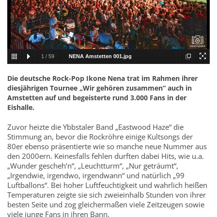
1
/
59
NENA Amstetten 001.jpg
Die deutsche Rock-Pop Ikone Nena trat im Rahmen ihrer
diesjährigen Tournee „Wir gehören zusammen“ auch in
Amstetten auf und begeisterte rund 3.000 Fans in der
Eishalle.
Zuvor heizte die Ybbstaler Band „Eastwood Haze“ die
Stimmung an, bevor die Rockröhre einige Kultsongs der
80er ebenso präsentierte wie so manche neue Nummer aus
den 2000ern. Keinesfalls fehlen durften dabei Hits, wie u.a.
„Wunder gescheh’n“, „Leuchtturm“, „Nur geträumt“,
„Irgendwie, irgendwo, irgendwann“ und natürlich „99
Luftballons“. Bei hoher Luftfeuchtigkeit und wahrlich heißen
Temperaturen zeigte sie sich zweieinhalb Stunden von ihrer
besten Seite und zog gleichermaßen viele Zeitzeugen sowie
viele junge Fans in ihren Bann.