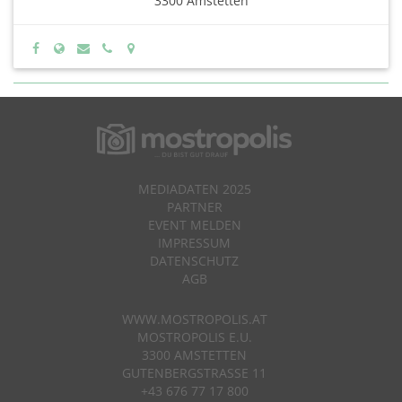
3300 Amstetten
MEDIADATEN 2025
PARTNER
EVENT MELDEN
IMPRESSUM
DATENSCHUTZ
AGB
WWW.MOSTROPOLIS.AT
MOSTROPOLIS E.U.
3300 AMSTETTEN
GUTENBERGSTRASSE 11
+43 676 77 17 800