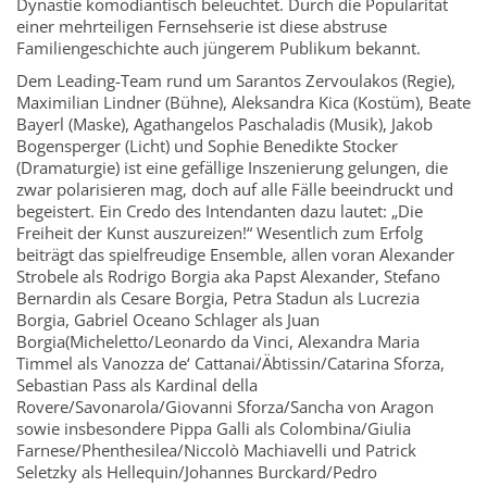
Dynastie komödiantisch beleuchtet. Durch die Popularität
einer mehrteiligen Fernsehserie ist diese abstruse
Familiengeschichte auch jüngerem Publikum bekannt.
Dem Leading-Team rund um Sarantos Zervoulakos (Regie),
Maximilian Lindner (Bühne), Aleksandra Kica (Kostüm), Beate
Bayerl (Maske), Agathangelos Paschaladis (Musik), Jakob
Bogensperger (Licht) und Sophie Benedikte Stocker
(Dramaturgie) ist eine gefällige Inszenierung gelungen, die
zwar polarisieren mag, doch auf alle Fälle beeindruckt und
begeistert. Ein Credo des Intendanten dazu lautet: „Die
Freiheit der Kunst auszureizen!“ Wesentlich zum Erfolg
beiträgt das spielfreudige Ensemble, allen voran Alexander
Strobele als Rodrigo Borgia aka Papst Alexander, Stefano
Bernardin als Cesare Borgia, Petra Stadun als Lucrezia
Borgia, Gabriel Oceano Schlager als Juan
Borgia(Micheletto/Leonardo da Vinci, Alexandra Maria
Timmel als Vanozza de‘ Cattanai/Äbtissin/Catarina Sforza,
Sebastian Pass als Kardinal della
Rovere/Savonarola/Giovanni Sforza/Sancha von Aragon
sowie insbesondere Pippa Galli als Colombina/Giulia
Farnese/Phenthesilea/Niccolò Machiavelli und Patrick
Seletzky als Hellequin/Johannes Burckard/Pedro