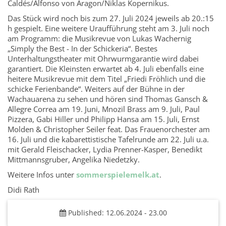
Caldés/Alfonso von Aragon/Niklas Kopernikus.
Das Stück wird noch bis zum 27. Juli 2024 jeweils ab 20.:15
h gespielt. Eine weitere Uraufführung steht am 3. Juli noch
am Programm: die Musikrevue von Lukas Wachernig
„Simply the Best - In der Schickeria“. Bestes
Unterhaltungstheater mit Ohrwurmgarantie wird dabei
garantiert. Die Kleinsten erwartet ab 4. Juli ebenfalls eine
heitere Musikrevue mit dem Titel „Friedi Fröhlich und die
schicke Ferienbande“. Weiters auf der Bühne in der
Wachauarena zu sehen und hören sind Thomas Gansch &
Allegre Correa am 19. Juni, Mnozil Brass am 9. Juli, Paul
Pizzera, Gabi Hiller und Philipp Hansa am 15. Juli, Ernst
Molden & Christopher Seiler feat. Das Frauenorchester am
16. Juli und die kabarettistische Tafelrunde am 22. Juli u.a.
mit Gerald Fleischacker, Lydia Prenner-Kasper, Benedikt
Mittmannsgruber, Angelika Niedetzky.
Weitere Infos unter
sommerspielemelk.at
.
Didi Rath
Published: 12.06.2024 - 23.00