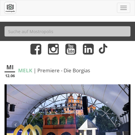
MI
MELK
| Premiere - Die Borgias
12.06