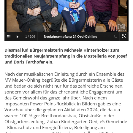
1
/
106
Neujahrsempfang 24 Oed-Oehling
001.jpg
Diesmal lud Bürgermeisterin Michaela Hinterholzer zum
traditionellen Neujahrsempfang in die Mostelleria von Josef
und Doris Farthofer ein.
Nach der musikalischen Einleitung durch ein Ensemble des
MV Mauer-Öhling begrüßte die Bürgermeisterin alle Gäste
und bedankte sich nicht nur für das zahlreiche Erscheinen,
sondern vor allem für das ehrenamtliche Engagement um
das Gemeinwohl das ganze Jahr über. Nach einem
imposanten Power Point-Rückblick in Bildern gab es eine
Vorschau über die geplanten Aktivitäten 2024, die da u.a.
wären: 100 %iger Breitbandausbau, Obststraße in der
Obstgartensiedlung, Zubau Kindergarten Oed, e5 Gemeinde
- Klimaschutz und Energieffizienz, Beteiligung am