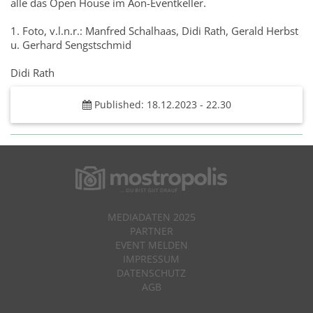
alle das Open House im Aon-Eventkeller.
1. Foto, v.l.n.r.: Manfred Schalhaas, Didi Rath, Gerald Herbst
u. Gerhard Sengstschmid
Didi Rath
Published: 18.12.2023 - 22.30
MEDIADATEN 2025
PARTNER
EVENT MELDEN
IMPRESSUM
DATENSCHUTZ
AGB