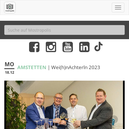
MO
AMSTETTEN
| Wei(h)nAchterln 2023
18.12