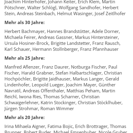
Joachim Hinterhofer, Johann Keiter, Erich Klem, Martin
Pötschner, Walter Schlögl, Wolfgang Sandhofer, Herbert
Stein, Andreas Steinbach, Helmut Wasinger, Josef Zeitlhofer
Mehr als 30 Jahre:
Herbert Bachmayer, Hannes Brandstötter, Adele Dorner,
Michaela Feirer, Andreas Gassner, Markus Hintersteiner,
Ursula Hosiner-Brock, Brigitte Landstetter, Franz Rausch,
Karl Schauer, Hermann Stollnberger, Franz Pfannhauser
Mehr als 25 Jahre:
Manfred Aflenzer, Franz Daurer, Notburga Fischer, Paul
Fischer, Harald Grabner, Stefan Halbartschlager, Christian
Hochpöchler, Brigitte Jaidhauser, Markus Langer, Gerald
Lindenhofer, Leopold Lueger, Joachim Mayer, Günther
Navratil, Andreas Offenthaler, Matthias Peham, Martin
Reichl, Iwona Ries, Thomas Scharner, Christian
Schwaigerlehner, Katrin Stockinger, Christian Stöcklhuber,
Jürgen Strohmar, Roman Wimmer
Mehr als 20 Jahre:
Irina Mihaela Aigner, Fatima Bojic, Erich Brottrager, Thomas
Brunner, Robert Buder, Michael Emsenhuber, Nicole Gruber,