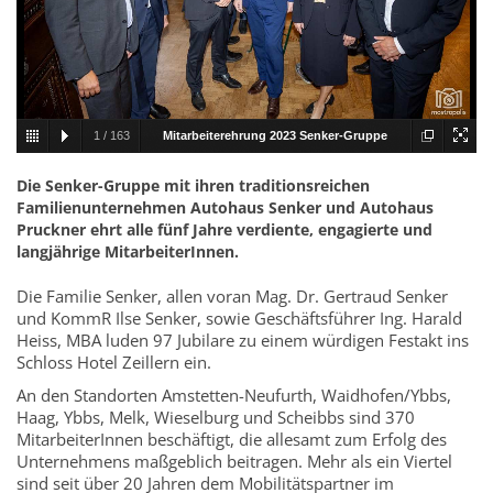
1
/
163
Mitarbeiterehrung 2023 Senker-Gruppe
001.jpg
Die Senker-Gruppe mit ihren traditionsreichen
Familienunternehmen Autohaus Senker und Autohaus
Pruckner ehrt alle fünf Jahre verdiente, engagierte und
langjährige MitarbeiterInnen.
Die Familie Senker, allen voran Mag. Dr. Gertraud Senker
und KommR Ilse Senker, sowie Geschäftsführer Ing. Harald
Heiss, MBA luden 97 Jubilare zu einem würdigen Festakt ins
Schloss Hotel Zeillern ein.
An den Standorten Amstetten-Neufurth, Waidhofen/Ybbs,
Haag, Ybbs, Melk, Wieselburg und Scheibbs sind 370
MitarbeiterInnen beschäftigt, die allesamt zum Erfolg des
Unternehmens maßgeblich beitragen. Mehr als ein Viertel
sind seit über 20 Jahren dem Mobilitätspartner im