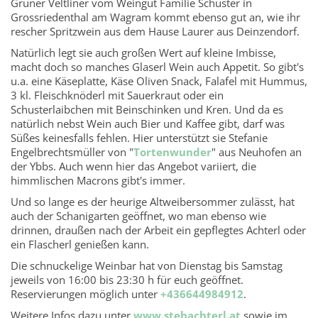
Grüner Veltliner vom Weingut Familie Schuster in
Grossriedenthal am Wagram kommt ebenso gut an, wie ihr
rescher Spritzwein aus dem Hause Laurer aus Deinzendorf.
Natürlich legt sie auch großen Wert auf kleine Imbisse,
macht doch so manches Glaserl Wein auch Appetit. So gibt's
u.a. eine Käseplatte, Käse Oliven Snack, Falafel mit Hummus,
3 kl. Fleischknöderl mit Sauerkraut oder ein
Schusterlaibchen mit Beinschinken und Kren. Und da es
natürlich nebst Wein auch Bier und Kaffee gibt, darf was
Süßes keinesfalls fehlen. Hier unterstützt sie Stefanie
Engelbrechtsmüller von "
Tortenwunder
" aus Neuhofen an
der Ybbs. Auch wenn hier das Angebot variiert, die
himmlischen Macrons gibt's immer.
Und so lange es der heurige Altweibersommer zulässt, hat
auch der Schanigarten geöffnet, wo man ebenso wie
drinnen, draußen nach der Arbeit ein gepflegtes Achterl oder
ein Flascherl genießen kann.
Die schnuckelige Weinbar hat von Dienstag bis Samstag
jeweils von 16:00 bis 23:30 h für euch geöffnet.
Reservierungen möglich unter
+436644984912
.
Weitere Infos dazu unter
www.stehachterl.at
sowie im