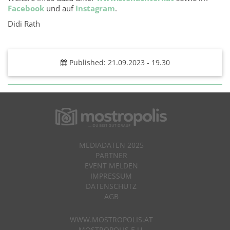
Facebook
und auf
Instagram
.
Didi Rath
Published: 21.09.2023 - 19.30
MEDIADATEN 2025
PARTNER
EVENT MELDEN
IMPRESSUM
DATENSCHUTZ
AGB
WWW.MOSTROPOLIS.AT
MOSTROPOLIS E.U.