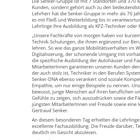
Die Senker-Gruppe ist mit 7 Standorten und 370 Mi
Kunden, sondern gehört auch zu den bedeutendste
Lehrherr hat die Senker-Gruppe in mehr als 70 Jah
es mit Fleiß und Weiterbildung bis in verantwortu
Lehrlinge ihre Ausbildung als KFZ-Techniker oder
„Unsere Fachkräfte von morgen haben vor kurzem i
Technik-Schulungen, die ihnen ergänzend zur Be
lehren. So wie das ganze Mobilitätsverhalten im W
Digitalisierung, der schonende Umgang mit vorha
die spezifische Ausbildung der Autohäuser und F
MitarbeiterInnen garantieren unseren Kunden den
der auch stolz ist, Techniker in den Berufen Syste
Senker-DNA ebenso verankert sind soziale Kompete
Empathie, um nur einige Beispiele zu nennen. Uns
bewusst, junge Menschen auf ihren beruflichen un
Gefühle zu zeigen, sich auszudrücken sowie die F
jüngsten MitarbeiterInnen viel Freude sowie eine
Gertraud Senker.
An diesem besonderen Tag erhielten die Lehrlinge
exzellente Fachausbildung. Die Freude darüber, Te
deutlich im Gesicht abzulesen.