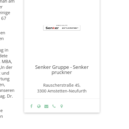
z nah am
er
inige
n 67
hen
en
g in
dete
, MBA,
Senker Gruppe - Senker
„In der
pruckner
t und
rtung
en,
Rauscherstraße 45,
 unseren
3300 Amstetten-Neufurth
ag. Dr.
de
en