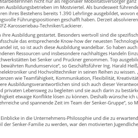
tarbeiterInnen nicht nur als regionaler Mobilitätsversorger gan
n Ausbildungsbetrieben im Mostviertel. Als bundesweit führend
ren ihres Bestehens bereits 1.390 Lehrlinge ausgebildet, wovon e
ngsvolle Führungspositionen geschafft haben. Derzeit absolviere
 KFZ-Karosseriebau-Techniker/Lackierer.
hre Ausbildung gestartet. Besonders wertvoll sind die spezifisc
rufsschule das entsprechende Know-how der neuesten Technologi
andel ist, so ist auch diese Ausbildung wandelbar. So haben auch
ndenen Ressourcen und insbesondere nachhaltiges Handeln Einzu
achwerkstätten bei Senker und Pruckner genommen. Top ausgebil
 bewährten Rundumservice“, so Geschäftsführer Ing. Harald Heiß
melektroniker und Hochvolttechniker in seinen Reihen zu wissen. 
nzen wie Teamfähigkeit, Kommunikation, Flexibilität, Kreativitä
ere Ausbildungsverantwortlichen sind sich auch dieser Verantwo
d privaten Lebensweg zu begleiten und sie auch darin zu bestärk
ähigkeit etwaige Konflikte lösen zu können. Deshalb wünsche ich
 lehrreiche und spannende Zeit im Team der Senker-Gruppe“, so M
 Einblicke in die Unternehmens-Philosophie und die zu erwarten
il der Senker-Familie zu werden, war den motivierten Jugendlich