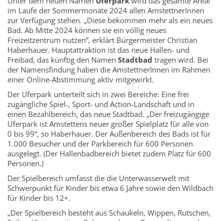
Unter dem neuen Namen
Uferpark
wird das gesamte Areal
im Laufe der Sommermonate 2024 allen AmstettnerInnen
zur Verfügung stehen. „Diese bekommen mehr als ein neues
Bad. Ab Mitte 2024 können sie ein völlig neues
Freizeitzentrum nutzen“, erklärt Bürgermeister Christian
Haberhauer. Hauptattraktion ist das neue Hallen- und
Freibad, das künftig den Namen
Stadtbad
tragen wird. Bei
der Namensfindung haben die AmstettnerInnen im Rahmen
einer Online-Abstimmung aktiv mitgewirkt.
Der Uferpark unterteilt sich in zwei Bereiche: Eine frei
zugängliche Spiel-, Sport- und Action-Landschaft und in
einen Bezahlbereich, das neue Stadtbad. „Der freizugängige
Uferpark ist Amstettens neuer großer Spielplatz für alle von
0 bis 99“, so Haberhauer. Der Außenbereich des Bads ist für
1.000 Besucher und der Parkbereich für 600 Personen
ausgelegt. (Der Hallenbadbereich bietet zudem Platz für 600
Personen.)
Der Spielbereich umfasst die die Unterwasserwelt mit
Schwerpunkt für Kinder bis etwa 6 Jahre sowie den Wildbach
für Kinder bis 12+.
„Der Spielbereich besteht aus Schaukeln, Wippen, Rutschen,