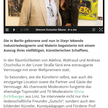
1
/
179
Simone Gutsche Sikora - It-s me
001.jpg
Die in Berlin geborene und nun in Steyr lebende
Industriedesignerin und Malerin begeisterte mit einem
Auszug ihres vielfältigen, künstlerischen Schaffens.
In den Räumlichkeiten von Adeline, Waltraud und Andreas
Chocholka in der Linzer Straße fand eine extravagante
Vernissage mit einer Weltpremiere statt.
So besonders, wie die Künstlerin selbst, war auch die
einzigartige Location sowie die Partner und Gäste der
Vernissage. Als charmante Moderatorin fungierte das
ehemalige Topmodel und TV-Moderatorin
Silvia
Eichlberger
aus Linz. Sie interviewte nicht nur ihre
leidenschaftliche Freundin „Gutschi“, sondern auch den
bildenden Künstler, Kunstpädagogen und Förderer Prof.