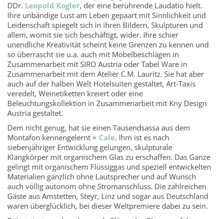
DDr.
Leopold Kogler
, der eine berührende Laudatio hielt.
Ihre unbändige Lust am Leben gepaart mit Sinnlichkeit und
Leidenschaft spiegelt sich in ihren Bildern, Skulpturen und
allem, womit sie sich beschäftigt, wider. Ihre schier
unendliche Kreativität scheint keine Grenzen zu kennen und
so überrascht sie u.a. auch mit Möbelbeschlägen in
Zusammenarbeit mit SIRO Austria oder Tabel Ware in
Zusammenarbeit mit dem Atelier C.M. Lauritz. Sie hat aber
auch auf der halben Welt Hotelsuiten gestaltet, Art-Taxis
veredelt, Weinetiketten kreiert oder eine
Beleuchtungskollektion in Zusammenarbeit mit Kny Design
Austria gestaltet.
Dem nicht genug, hat sie einen Tausendsassa aus dem
Montafon kennengelernt =
Cale
. Ihm ist es nach
siebenjähriger Entwicklung gelungen, skulpturale
Klangkörper mit organischem Glas zu erschaffen. Das Ganze
gelingt mit organischem Flüssiggas und speziell entwickelten
Materialien gänzlich ohne Lautsprecher und auf Wunsch
auch völlig autonom ohne Stromanschluss. Die zahlreichen
Gäste aus Amstetten, Steyr, Linz und sogar aus Deutschland
waren überglücklich, bei dieser Weltpremiere dabei zu sein.