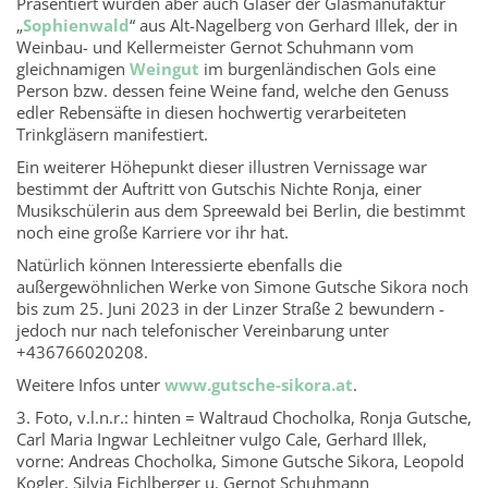
Präsentiert wurden aber auch Gläser der Glasmanufaktur
„
Sophienwald
“ aus Alt-Nagelberg von Gerhard Illek, der in
Weinbau- und Kellermeister Gernot Schuhmann vom
gleichnamigen
Weingut
im burgenländischen Gols eine
Person bzw. dessen feine Weine fand, welche den Genuss
edler Rebensäfte in diesen hochwertig verarbeiteten
Trinkgläsern manifestiert.
Ein weiterer Höhepunkt dieser illustren Vernissage war
bestimmt der Auftritt von Gutschis Nichte Ronja, einer
Musikschülerin aus dem Spreewald bei Berlin, die bestimmt
noch eine große Karriere vor ihr hat.
Natürlich können Interessierte ebenfalls die
außergewöhnlichen Werke von Simone Gutsche Sikora noch
bis zum 25. Juni 2023 in der Linzer Straße 2 bewundern -
jedoch nur nach telefonischer Vereinbarung unter
+436766020208.
Weitere Infos unter
www.gutsche-sikora.at
.
3. Foto, v.l.n.r.: hinten = Waltraud Chocholka, Ronja Gutsche,
Carl Maria Ingwar Lechleitner vulgo Cale, Gerhard Illek,
vorne: Andreas Chocholka, Simone Gutsche Sikora, Leopold
Kogler, Silvia Eichlberger u. Gernot Schuhmann