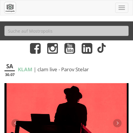
SA
KLAM
| clam live - Parov Stelar
30.07