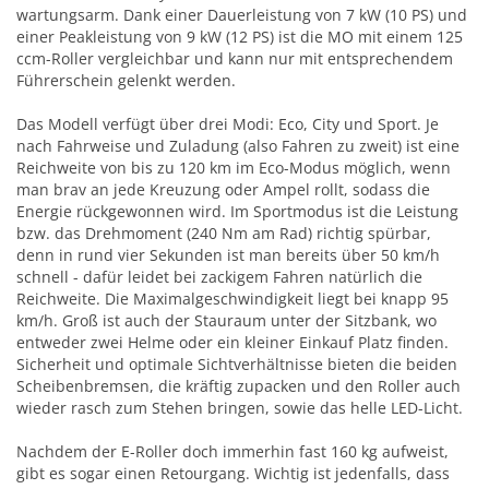
wartungsarm. Dank einer Dauerleistung von 7 kW (10 PS) und
einer Peakleistung von 9 kW (12 PS) ist die MO mit einem 125
ccm-Roller vergleichbar und kann nur mit entsprechendem
Führerschein gelenkt werden.
Das Modell verfügt über drei Modi: Eco, City und Sport. Je
nach Fahrweise und Zuladung (also Fahren zu zweit) ist eine
Reichweite von bis zu 120 km im Eco-Modus möglich, wenn
man brav an jede Kreuzung oder Ampel rollt, sodass die
Energie rückgewonnen wird. Im Sportmodus ist die Leistung
bzw. das Drehmoment (240 Nm am Rad) richtig spürbar,
denn in rund vier Sekunden ist man bereits über 50 km/h
schnell - dafür leidet bei zackigem Fahren natürlich die
Reichweite. Die Maximalgeschwindigkeit liegt bei knapp 95
km/h. Groß ist auch der Stauraum unter der Sitzbank, wo
entweder zwei Helme oder ein kleiner Einkauf Platz finden.
Sicherheit und optimale Sichtverhältnisse bieten die beiden
Scheibenbremsen, die kräftig zupacken und den Roller auch
wieder rasch zum Stehen bringen, sowie das helle LED-Licht.
Nachdem der E-Roller doch immerhin fast 160 kg aufweist,
gibt es sogar einen Retourgang. Wichtig ist jedenfalls, dass