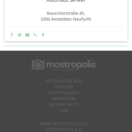
Rauscherstraße 45,
3300 Amstetten-Neufurth
MEDIADATEN 2025
PARTNER
EVENT MELDEN
IMPRESSUM
DATENSCHUTZ
AGB
WWW.MOSTROPOLIS.AT
MOSTROPOLIS E.U.