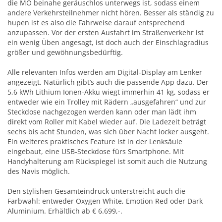
die MO beinahe geräuschlos unterwegs ist, sodass einem
andere Verkehrsteilnehmer nicht hören. Besser als ständig zu
hupen ist es also die Fahrweise darauf entsprechend
anzupassen. Vor der ersten Ausfahrt im Straßenverkehr ist
ein wenig Üben angesagt, ist doch auch der Einschlagradius
größer und gewöhnungsbedürftig.
Alle relevanten Infos werden am Digital-Display am Lenker
angezeigt. Natürlich gibt’s auch die passende App dazu. Der
5,6 kWh Lithium Ionen-Akku wiegt immerhin 41 kg, sodass er
entweder wie ein Trolley mit Rädern „ausgefahren“ und zur
Steckdose nachgezogen werden kann oder man lädt ihm
direkt vom Roller mit Kabel wieder auf. Die Ladezeit beträgt
sechs bis acht Stunden, was sich über Nacht locker ausgeht.
Ein weiteres praktisches Feature ist in der Lenksäule
eingebaut, eine USB-Steckdose fürs Smartphone. Mit
Handyhalterung am Rückspiegel ist somit auch die Nutzung
des Navis möglich.
Den stylishen Gesamteindruck unterstreicht auch die
Farbwahl: entweder Oxygen White, Emotion Red oder Dark
Aluminium. Erhältlich ab € 6.699,-.