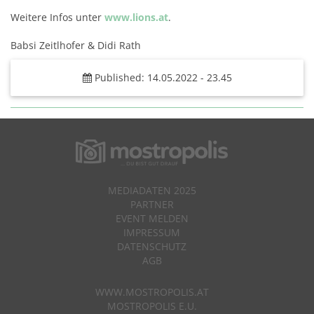
Weitere Infos unter
www.lions.at
.
Babsi Zeitlhofer & Didi Rath
Published: 14.05.2022 - 23.45
MEDIADATEN 2025
PARTNER
EVENT MELDEN
IMPRESSUM
DATENSCHUTZ
AGB
WWW.MOSTROPOLIS.AT
MOSTROPOLIS E.U.