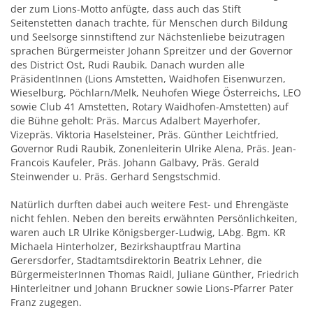
der zum Lions-Motto anfügte, dass auch das Stift
Seitenstetten danach trachte, für Menschen durch Bildung
und Seelsorge sinnstiftend zur Nächstenliebe beizutragen
sprachen Bürgermeister Johann Spreitzer und der Governor
des District Ost, Rudi Raubik. Danach wurden alle
PräsidentInnen (Lions Amstetten, Waidhofen Eisenwurzen,
Wieselburg, Pöchlarn/Melk, Neuhofen Wiege Österreichs, LEO
sowie Club 41 Amstetten, Rotary Waidhofen-Amstetten) auf
die Bühne geholt: Präs. Marcus Adalbert Mayerhofer,
Vizepräs. Viktoria Haselsteiner, Präs. Günther Leichtfried,
Governor Rudi Raubik, Zonenleiterin Ulrike Alena, Präs. Jean-
Francois Kaufeler, Präs. Johann Galbavy, Präs. Gerald
Steinwender u. Präs. Gerhard Sengstschmid.
Natürlich durften dabei auch weitere Fest- und Ehrengäste
nicht fehlen. Neben den bereits erwähnten Persönlichkeiten,
waren auch LR Ulrike Königsberger-Ludwig, LAbg. Bgm. KR
Michaela Hinterholzer, Bezirkshauptfrau Martina
Gerersdorfer, Stadtamtsdirektorin Beatrix Lehner, die
BürgermeisterInnen Thomas Raidl, Juliane Günther, Friedrich
Hinterleitner und Johann Bruckner sowie Lions-Pfarrer Pater
Franz zugegen.