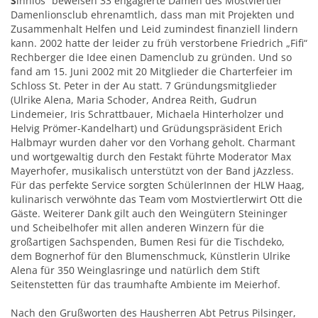
S
innlos“ beweisen 33 engagierte Damen des Mostviertler
Damenlionsclub ehrenamtlich, dass man mit Projekten und
Zusammenhalt Helfen und Leid zumindest finanziell lindern
kann. 2002 hatte der leider zu früh verstorbene Friedrich „Fifi“
Rechberger die Idee einen Damenclub zu gründen. Und so
fand am 15. Juni 2002 mit 20 Mitglieder die Charterfeier im
Schloss St. Peter in der Au statt. 7 Gründungsmitglieder
(Ulrike Alena, Maria Schoder, Andrea Reith, Gudrun
Lindemeier, Iris Schrattbauer, Michaela Hinterholzer und
Helvig Prömer-Kandelhart) und Grüdungspräsident Erich
Halbmayr wurden daher vor den Vorhang geholt. Charmant
und wortgewaltig durch den Festakt führte Moderator Max
Mayerhofer, musikalisch unterstützt von der Band jAzzless.
Für das perfekte Service sorgten SchülerInnen der HLW Haag,
kulinarisch verwöhnte das Team vom Mostviertlerwirt Ott die
Gäste. Weiterer Dank gilt auch den Weingütern Steininger
und Scheibelhofer mit allen anderen Winzern für die
großartigen Sachspenden, Bumen Resi für die Tischdeko,
dem Bognerhof für den Blumenschmuck, Künstlerin Ulrike
Alena für 350 Weinglasringe und natürlich dem Stift
Seitenstetten für das traumhafte Ambiente im Meierhof.
Nach den Grußworten des Hausherren Abt Petrus Pilsinger,