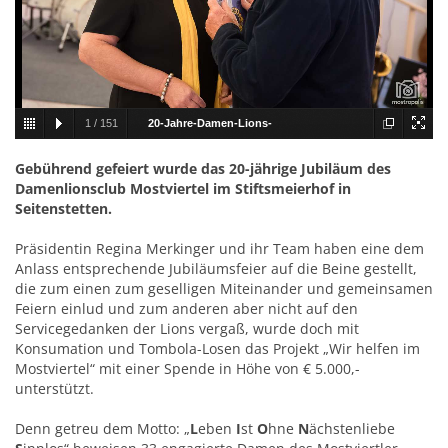
1
/
151
20-Jahre-Damen-Lions-
Mostviertel_001.JPG
Gebührend gefeiert wurde das 20-jährige Jubiläum des
Damenlionsclub Mostviertel im Stiftsmeierhof in
Seitenstetten.
Präsidentin Regina Merkinger und ihr Team haben eine dem
Anlass entsprechende Jubiläumsfeier auf die Beine gestellt,
die zum einen zum geselligen Miteinander und gemeinsamen
Feiern einlud und zum anderen aber nicht auf den
Servicegedanken der Lions vergaß, wurde doch mit
Konsumation und Tombola-Losen das Projekt „Wir helfen im
Mostviertel“ mit einer Spende in Höhe von € 5.000,-
unterstützt.
Denn getreu dem Motto: „
L
eben
I
st
O
hne
N
ächstenliebe