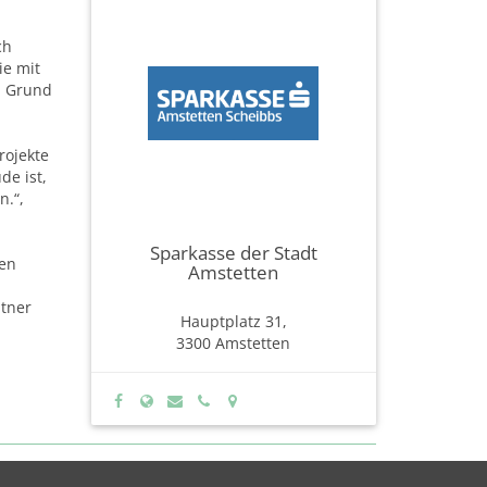
ch
ie mit
u Grund
rojekte
de ist,
n.“,
Sparkasse der Stadt
gen
Amstetten
itner
Hauptplatz 31,
3300 Amstetten