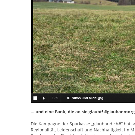
1
/
9
01 Nikos und Michi.jpg
… und eine Bank, die an sie glaubt! #glaubanmor
Die Kampagne der Sparkasse „glaubandich#“ hat sch
Regionalität, Leidenschaft und Nachhaltigkeit im Mi