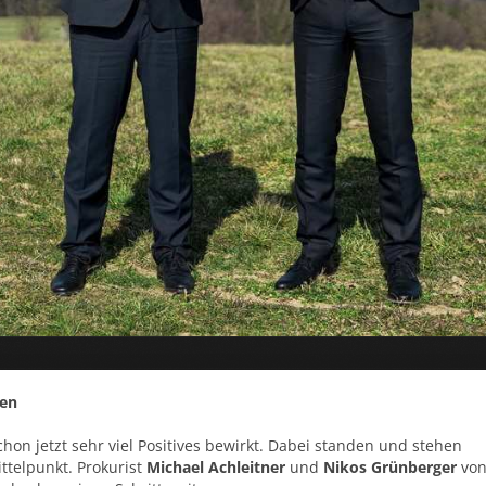
gen
on jetzt sehr viel Positives bewirkt. Dabei standen und stehen
ttelpunkt. Prokurist
Michael Achleitner
und
Nikos Grünberger
von