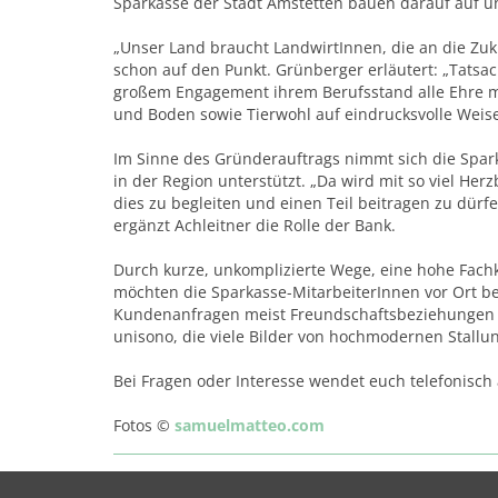
Sparkasse der Stadt Amstetten bauen darauf auf un
„Unser Land braucht LandwirtInnen, die an die Zukun
schon auf den Punkt. Grünberger erläutert: „Tatsache
großem Engagement ihrem Berufsstand alle Ehre ma
und Boden sowie Tierwohl auf eindrucksvolle Weise
Im Sinne des Gründerauftrags nimmt sich die Spar
in der Region unterstützt. „Da wird mit so viel Herz
dies zu begleiten und einen Teil beitragen zu dür
ergänzt Achleitner die Rolle der Bank.
Durch kurze, unkomplizierte Wege, eine hohe Fac
möchten die Sparkasse-MitarbeiterInnen vor Ort be
Kundenanfragen meist Freundschaftsbeziehungen we
unisono, die viele Bilder von hochmodernen Stall
Bei Fragen oder Interesse wendet euch telefonisch 
Fotos ©
samuelmatteo.com