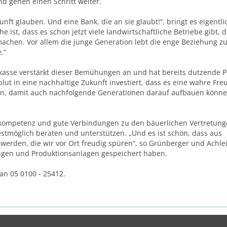
d gehen einen Schritt weiter.
ft glauben. Und eine Bank, die an sie glaubt!“, bringt es eigentli
 ist, dass es schon jetzt viele landwirtschaftliche Betriebe gibt, d
chen. Vor allem die junge Generation lebt die enge Beziehung z
.“
kasse verstärkt dieser Bemühungen an und hat bereits dutzende P
blut in eine nachhaltige Zukunft investiert, dass es eine wahre Freu
fen, damit auch nachfolgende Generationen darauf aufbauen könne
hkompetenz und gute Verbindungen zu den bäuerlichen Vertretun
stmöglich beraten und unterstützen. „Und es ist schön, dass aus
rden, die wir vor Ort freudig spüren“, so Grünberger und Achle
ungen und Produktionsanlagen gespeichert haben.
an 05 0100 - 25412.