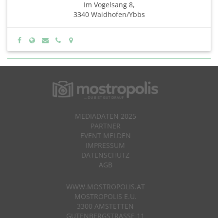
Im Vogelsang 8,
3340 Waidhofen/Ybbs
MEDIADATEN 2025
PARTNER
EVENT MELDEN
IMPRESSUM
DATENSCHUTZ
AGB
WWW.MOSTROPOLIS.AT
MOSTROPOLIS E.U.
3300 AMSTETTEN
GUTENBERGSTRASSE 11