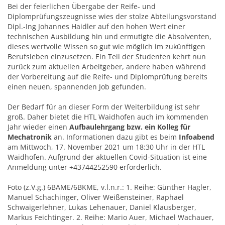
Bei der feierlichen Übergabe der Reife- und
Diplomprüfungszeugnisse wies der stolze Abteilungsvorstand
Dipl.-Ing Johannes Haidler auf den hohen Wert einer
technischen Ausbildung hin und ermutigte die Absolventen,
dieses wertvolle Wissen so gut wie möglich im zukünftigen
Berufsleben einzusetzen. Ein Teil der Studenten kehrt nun
zurück zum aktuellen Arbeitgeber, andere haben während
der Vorbereitung auf die Reife- und Diplomprüfung bereits
einen neuen, spannenden Job gefunden.
Der Bedarf für an dieser Form der Weiterbildung ist sehr
groß. Daher bietet die HTL Waidhofen auch im kommenden
Jahr wieder einen
Aufbaulehrgang bzw. ein Kolleg für
Mechatronik
an. Informationen dazu gibt es beim
Infoabend
am Mittwoch, 17. November 2021 um 18:30 Uhr in der HTL
Waidhofen. Aufgrund der aktuellen Covid-Situation ist eine
Anmeldung unter +43744252590 erforderlich.
Foto (z.V.g.) 6BAME/6BKME, v.l.n.r.: 1. Reihe: Günther Hagler,
Manuel Schachinger, Oliver Weißensteiner, Raphael
Schwaigerlehner, Lukas Lehenauer, Daniel Klausberger,
Markus Feichtinger. 2. Reihe: Mario Auer, Michael Wachauer,