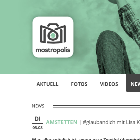
AKTUELL
FOTOS
VIDEOS
NE
NEWS
DI
AMSTETTEN
| #glaubandich mit Lisa 
03.08
Was alles möglich ist, wenn man Zweifel überwinde