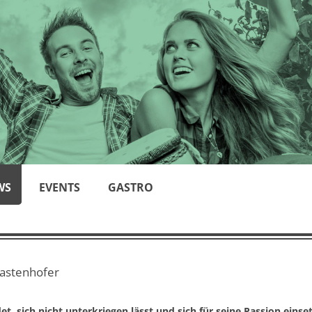
WS
EVENTS
GASTRO
Kastenhofer
t, sich nicht unterkriegen lässt und sich für seine Passion einse