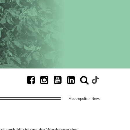
Mostropolis > News
tzt, verbildlicht uns der Werdegang der