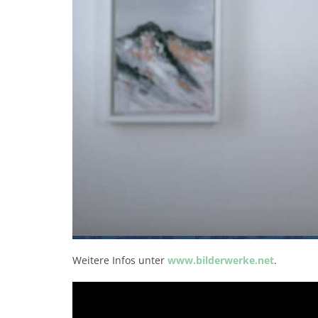
Weitere Infos unter
www.bilderwerke.net
.