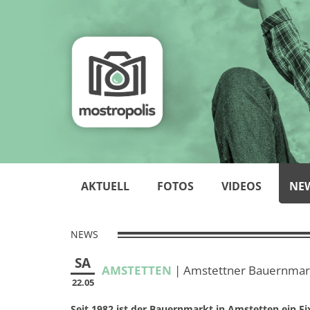
AKTUELL
FOTOS
VIDEOS
NE
NEWS
SA
AMSTETTEN
| Amstettner Bauernmar
22.05
Seit 1982 ist der Bauernmarkt in Amstetten ein Fi