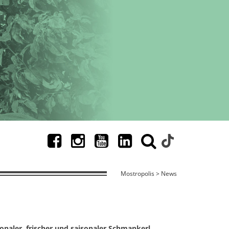
Mostropolis > News
onaler, frischer und saisonaler Schmankerl.