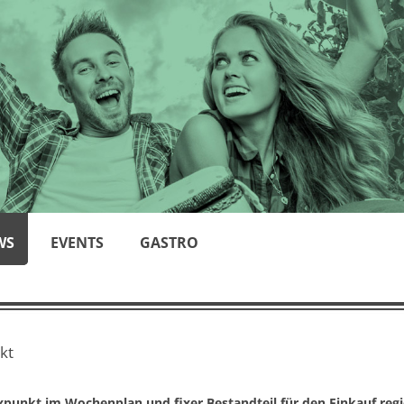
WS
EVENTS
GASTRO
kt
xpunkt im Wochenplan und fixer Bestandteil für den Einkauf regi