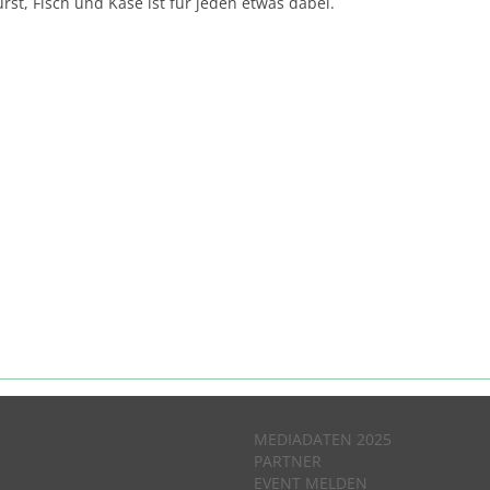
st, Fisch und Käse ist für jeden etwas dabei.
MEDIADATEN 2025
PARTNER
EVENT MELDEN