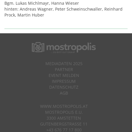
Bgm. Lukas Michlmayr, Hanna Wieser
hinten: Andreas Wagner, Peter Schweinschwaller, Reinhard
Prock, Martin Huber
MEDIADATEN 2025
PARTNER
EVENT MELDEN
IMPRESSUM
DATENSCHUTZ
AGB
WWW.MOSTROPOLIS.AT
MOSTROPOLIS E.U.
3300 AMSTETTEN
GUTENBERGSTRASSE 11
+43 676 77 17 800