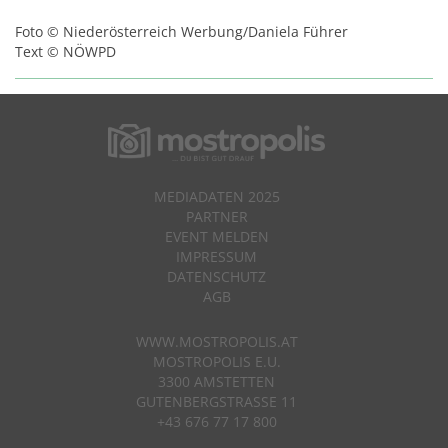
Foto © Niederösterreich Werbung/Daniela Führer
Text © NÖWPD
MEDIADATEN 2025
PARTNER
EVENT MELDEN
IMPRESSUM
DATENSCHUTZ
AGB
WWW.MOSTROPOLIS.AT
MOSTROPOLIS E.U.
3300 AMSTETTEN
GUTENBERGSTRASSE 11
+43 676 77 17 800