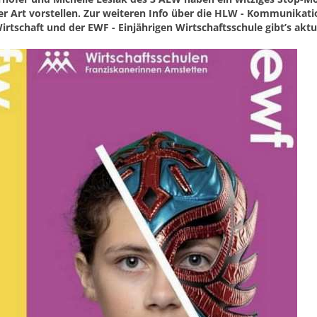
ver Art vorstellen. Zur weiteren Info über die HLW - Kommunika
tschaft und der EWF - Einjährigen Wirtschaftsschule gibt’s aktue