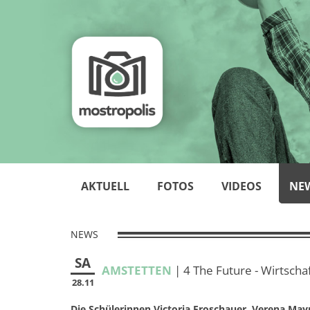
AKTUELL
FOTOS
VIDEOS
NE
NEWS
SA
AMSTETTEN
| 4 The Future - Wirtsch
28.11
Die Schülerinnen Victoria Froschauer, Verena May