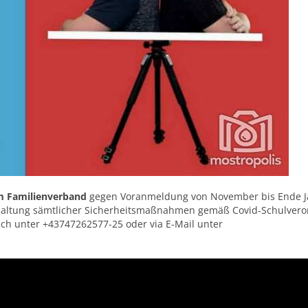
m Familienverband
gegen Voranmeldung von November bis Ende J
haltung sämtlicher Sicherheitsmaßnahmen gemäß Covid-Schulver
isch unter +43747262577-25 oder via E-Mail unter