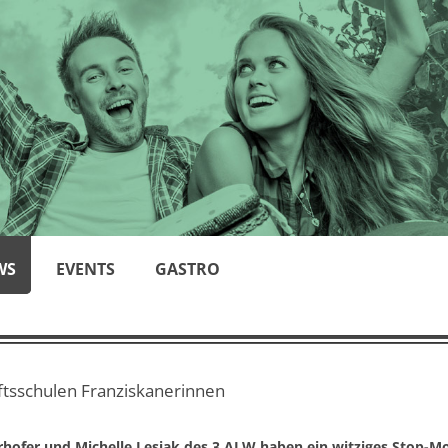
WS
EVENTS
GASTRO
aftsschulen Franziskanerinnen
rhofer und Michelle Lesiak des 3 ALW haben ein witziges Stop-Mo