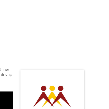
änner
ordnung