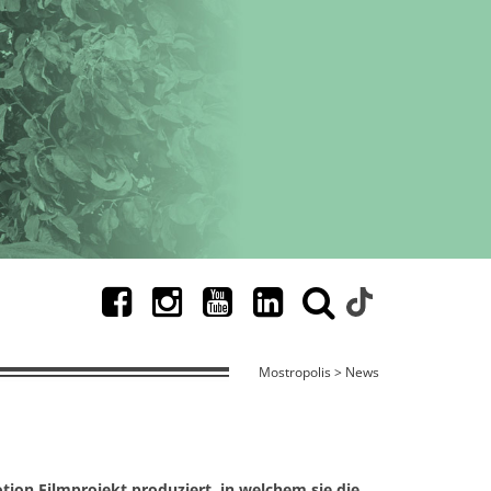
Mostropolis > News
tion Filmprojekt produziert, in welchem sie die