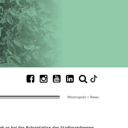
Mostropolis > News
ab es bei der Präsentation des Stadtwanderweg