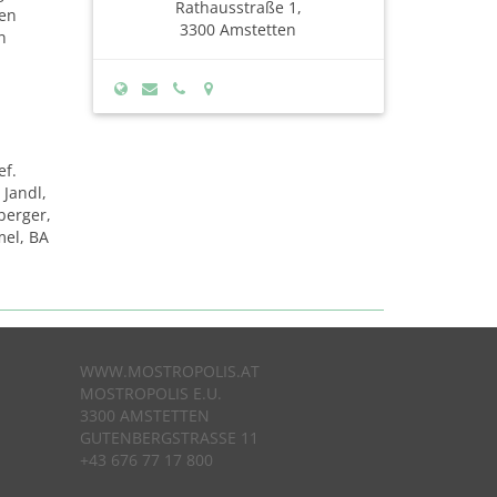
Rathausstraße 1,
hen
3300 Amstetten
n
ef.
 Jandl,
berger,
mel, BA
WWW.MOSTROPOLIS.AT
MOSTROPOLIS E.U.
3300 AMSTETTEN
GUTENBERGSTRASSE 11
+43 676 77 17 800