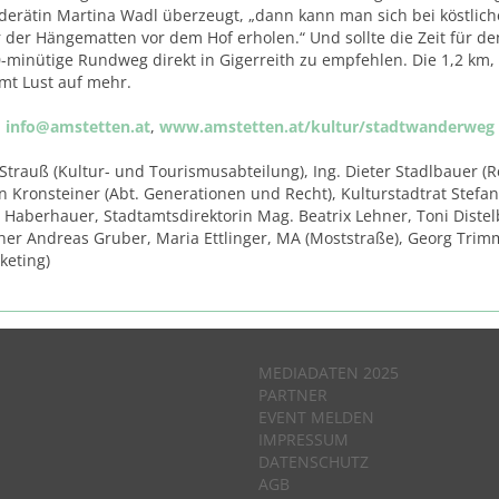
nderätin Martina Wadl überzeugt, „dann kann man sich bei köstlic
 der Hängematten vor dem Hof erholen.“ Und sollte die Zeit für de
-minütige Rundweg direkt in Gigerreith zu empfehlen. Die 1,2 km,
t Lust auf mehr.
,
info@amstetten.at
,
www.amstetten.at/kultur/stadtwanderweg
Strauß (Kultur- und Tourismusabteilung), Ing. Dieter Stadlbauer (R
Kronsteiner (Abt. Generationen und Recht), Kulturstadtrat Stefan
n Haberhauer, Stadtamtsdirektorin Mag. Beatrix Lehner, Toni Distel
er Andreas Gruber, Maria Ettlinger, MA (Moststraße), Georg Trim
keting)
MEDIADATEN 2025
PARTNER
EVENT MELDEN
IMPRESSUM
DATENSCHUTZ
AGB