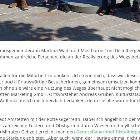
smusgemeinderätin Martina Wadl und Mostbaron Toni Distelberger
ahmen zahlreiche Personen, die an der Realisierung des Wegs bete
en für die Mitarbeit zu danken: „Ich freue mich, dass wir dieses 
er auch für auswärtige BesucherInnen, gemeinsam umsetzen konn
n ohne sie wäre eine Nutzung des Weges überhaupt nicht möglich
etten Marketing GmbH, Ortsvorsteher Andreas Gruber, Kulturststa
adl möchte ich mich herzlich bedanken, denn sie alle waren für d
t Amstetten mit der Rotte Gigerreith. Dabei schlängelt sich der 
n zahlreichen Feldern und Obstgärten durch Wiesen und idyllisch
0 Minuten Gehzeit erreicht man den
GenussBauernhof Distelberge
ine Stärkung anbietet. „Aber auch, wenn der Heurige einmal nicht 