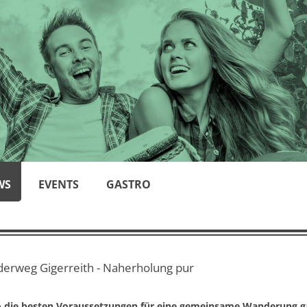
WS
EVENTS
GASTRO
erweg Gigerreith - Naherholung pur
o die besten Voraussetzungen für eine gemeinsame Wanderung g