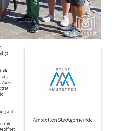
,
iligt
tolle
ten.
. Aber
dtrat
ie
Weg auf
e
Amstetten Stadtgemeinde
r
, der
geöffnet