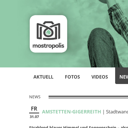
AKTUELL
FOTOS
VIDEOS
NE
NEWS
FR
AMSTETTEN-GIGERREITH
| Stadtwand
31.07
Strahlend blauer Himmel und Sonnenschein – als