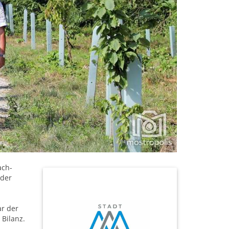
ach-
 der
ar der
 Bilanz.