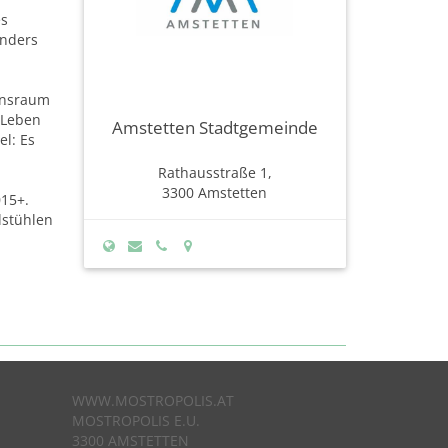
es
onders
ensraum
 Leben
Amstetten Stadtgemeinde
l: Es
Rathausstraße 1,
3300 Amstetten
015+.
lstühlen
WWW.MOSTROPOLIS.AT
MOSTROPOLIS E.U.
3300 AMSTETTEN