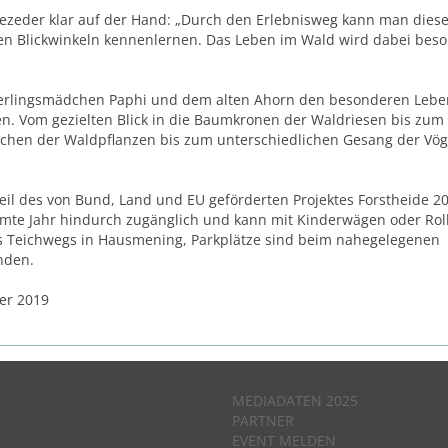
lezeder klar auf der Hand: „Durch den Erlebnisweg kann man dies
ten Blickwinkeln kennenlernen. Das Leben im Wald wird dabei bes
terlingsmädchen Paphi und dem alten Ahorn den besonderen Leb
en. Vom gezielten Blick in die Baumkronen der Waldriesen bis zum
chen der Waldpflanzen bis zum unterschiedlichen Gesang der Vöge
Teil des von Bund, Land und EU geförderten Projektes Forstheide 2
samte Jahr hindurch zugänglich und kann mit Kinderwägen oder Rol
es Teichwegs in Hausmening, Parkplätze sind beim nahegelegenen
nden.
er 2019
MEDIADATEN 2025
PARTNER
EVENT MELDEN