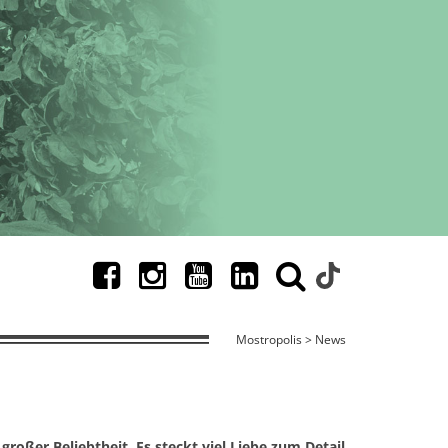
Mostropolis > News
roßer Beliebtheit. Es steckt viel Liebe zum Detail