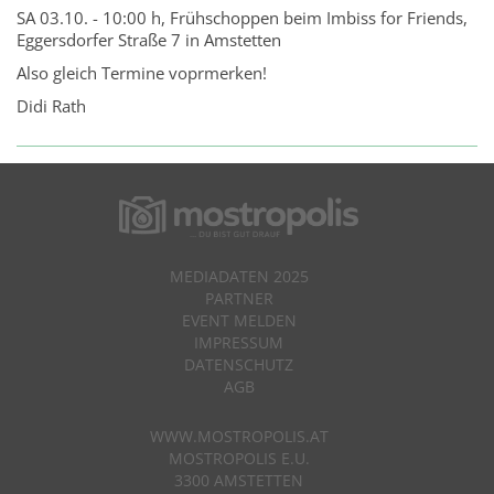
SA 03.10. - 10:00 h, Frühschoppen beim Imbiss for Friends,
Eggersdorfer Straße 7 in Amstetten
Also gleich Termine voprmerken!
Didi Rath
MEDIADATEN 2025
PARTNER
EVENT MELDEN
IMPRESSUM
DATENSCHUTZ
AGB
WWW.MOSTROPOLIS.AT
MOSTROPOLIS E.U.
3300 AMSTETTEN