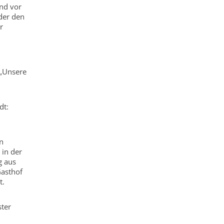
und vor
oder den
r
 „Unsere
dt:
en
in der
g aus
asthof
t.
ster