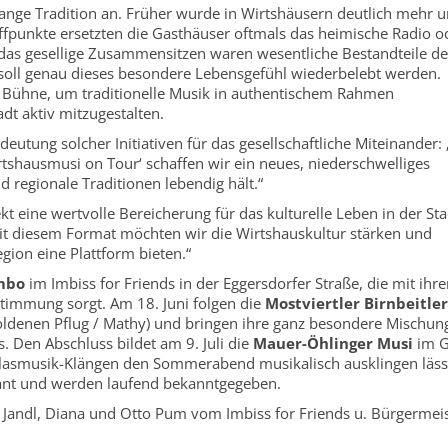
ange Tradition an. Früher wurde in Wirtshäusern deutlich mehr 
reffpunkte ersetzten die Gasthäuser oftmals das heimische Radio 
as gesellige Zusammensitzen waren wesentliche Bestandteile de
soll genau dieses besondere Lebensgefühl wiederbelebt werden.
e Bühne, um traditionelle Musik in authentischem Rahmen
adt aktiv mitzugestalten.
eutung solcher Initiativen für das gesellschaftliche Miteinander:
tshausmusi on Tour‘ schaffen wir ein neues, niederschwelliges
regionale Traditionen lebendig hält.“
kt eine wertvolle Bereicherung für das kulturelle Leben in der Sta
 Mit diesem Format möchten wir die Wirtshauskultur stärken und
gion eine Plattform bieten.“
mbo
im Imbiss for Friends in der Eggersdorfer Straße, die mit ihr
Stimmung sorgt. Am 18. Juni folgen die
Mostviertler Birnbeitler
ldenen Pflug / Mathy) und bringen ihre ganz besondere Mischun
. Den Abschluss bildet am 9. Juli die
Mauer-Öhlinger Musi
im G
n Blasmusik-Klängen den Sommerabend musikalisch ausklingen läss
lant und werden laufend bekanntgegeben.
an Jandl, Diana und Otto Pum vom Imbiss for Friends u. Bürgermei