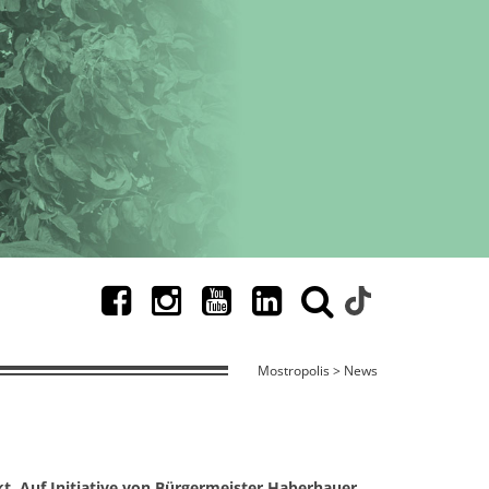
Mostropolis > News
t. Auf Initiative von Bürgermeister Haberhauer