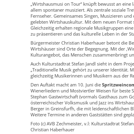
„Wirtshausmusi on Tour“ knüpft bewusst an eine l
allem spontaner musiziert. Als zentrale soziale T
Fernseher. Gemeinsames Singen, Musizieren und d
gelebten Wirtshauskultur. Mit dem neuen Format 
Gleichzeitig erhalten regionale Musikgruppen ein
zu präsentieren und das kulturelle Leben in der St
Bürgermeister Christian Haberhauer betont die Bed
Wirtshäuser sind Orte der Begegnung. Mit der ‚Wir
Kulturangebot, das Menschen zusammenbringt und 
Auch Kulturstadtrat Stefan Jandl sieht in dem Proje
„Traditionelle Musik gehört zu unserer Identität.
gleichzeitig Musikerinnen und Musikern aus der Re
Den Auftakt macht am 10. Juni die
Spritzweinco
Wienerliedern und Mostviertler Weisen für beste 
Stephan Gastwirtschaft (vormals Gasthaus zum Go
österreichischer Volksmusik und Jazz ins Wirtshaus
Berger in Greinsfurfh, die mit leidenschaftliche
Weitere Termine in anderen Gaststätten sind gep
Foto (c) AVB Zechmeister, v.l: Kulturstadtrat Stef
Christian Haberhauer