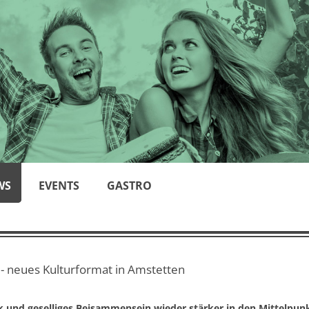
WS
EVENTS
GASTRO
- neues Kulturformat in Amstetten
k und geselliges Beisammensein wieder stärker in den Mittelpunk