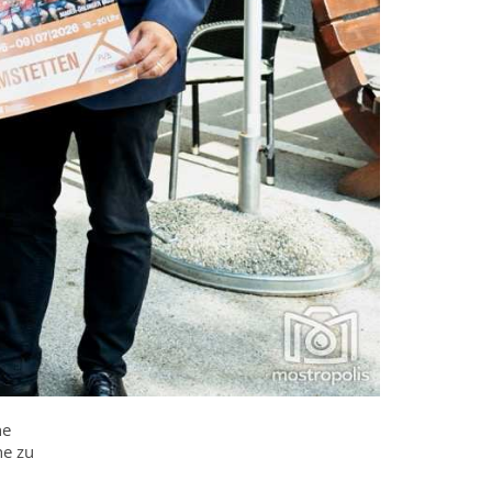
he
he zu