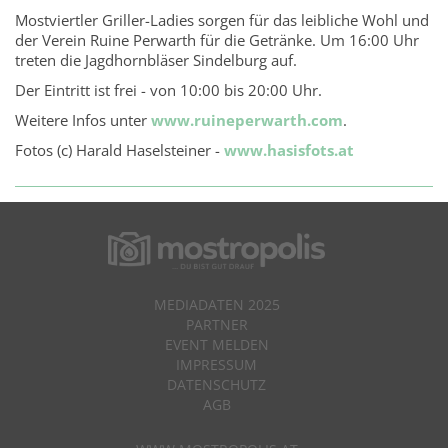
Mostviertler Griller-Ladies sorgen für das leibliche Wohl und
der Verein Ruine Perwarth für die Getränke. Um 16:00 Uhr
treten die Jagdhornbläser Sindelburg auf.
Der Eintritt ist frei - von 10:00 bis 20:00 Uhr.
Weitere Infos unter
www.ruineperwarth.com
.
Fotos (c) Harald Haselsteiner -
www.hasisfots.at
MEDIADATEN 2025
PARTNER
EVENT MELDEN
IMPRESSUM
DATENSCHUTZ
AGB