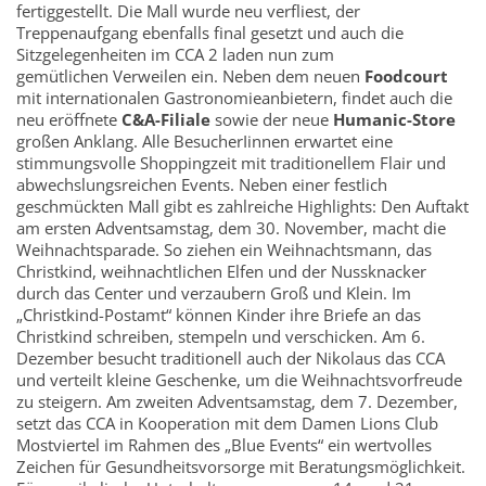
fertiggestellt. Die Mall wurde neu verfliest, der
Treppenaufgang ebenfalls final gesetzt und auch die
Sitzgelegenheiten im CCA 2 laden nun zum
gemütlichen Verweilen ein. Neben dem neuen
Foodcourt
mit internationalen Gastronomieanbietern, findet auch die
neu eröffnete
C&A-Filiale
sowie der neue
Humanic-Store
großen Anklang. Alle BesucherIinnen erwartet eine
stimmungsvolle Shoppingzeit mit traditionellem Flair und
abwechslungsreichen Events. Neben einer festlich
geschmückten Mall gibt es zahlreiche Highlights: Den Auftakt
am ersten Adventsamstag, dem 30. November, macht die
Weihnachtsparade. So ziehen ein Weihnachtsmann, das
Christkind, weihnachtlichen Elfen und der Nussknacker
durch das Center und verzaubern Groß und Klein. Im
„Christkind-Postamt“ können Kinder ihre Briefe an das
Christkind schreiben, stempeln und verschicken. Am 6.
Dezember besucht traditionell auch der Nikolaus das CCA
und verteilt kleine Geschenke, um die Weihnachtsvorfreude
zu steigern. Am zweiten Adventsamstag, dem 7. Dezember,
setzt das CCA in Kooperation mit dem Damen Lions Club
Mostviertel im Rahmen des „Blue Events“ ein wertvolles
Zeichen für Gesundheitsvorsorge mit Beratungsmöglichkeit.