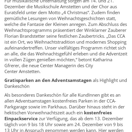
Für musikalische Unterhaltung sorgen am 14. und 21.
Dezember die Musikschule Amstetten und der Chor aus
Euratsfeld unter dem Motto „4 Christmas“. Zudem finden
gemütliche Lesungen von Weihnachtsgeschichten statt,
welche die Fantasie der Kleinen anregen. Zum Abschluss des
Weihnachtsprogramms präsentiert der Winklarner Zauberer
Florian Brandstetter seine festlichen Zaubertricks. „Das CCA
ist ein Ort, wo Weihnachtstradition und modernes Shopping
aufeinandertreffen. Unser vielfältiges Programm richtet sich
an alle, die das Weihnachtsgefühl erleben und die Adventzeit
in vollen Zügen genießen möchten,“ betont Katharina
Gfrerer, die neue Center Managerin des City
Center Amstetten.
Gratisparken an den Adventsamstagen
als Highlight und
Dankeschön
Als besonderes Dankeschön für alle KundInnen gibt es an
allen Adventsamstagen kostenfreies Parken in der CCA-
Parkgarage sowie im Parkhaus. Darüber hinaus steht in der
hektischen Vorweihnachtszeit auch ein
kostenfreies
Einpackservice
zur Verfügung, das ab dem 13. Dezember
täglich von 9 bis 18 Uhr sowie am 24. Dezember von 9 bis
13 Uhr in Anspruch genommen werden kann. Hier werden