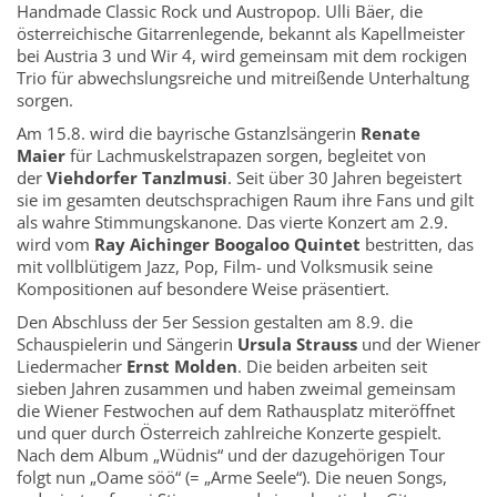
Handmade Classic Rock und Austropop. Ulli Bäer, die
österreichische Gitarrenlegende, bekannt als Kapellmeister
bei Austria 3 und Wir 4, wird gemeinsam mit dem rockigen
Trio für abwechslungsreiche und mitreißende Unterhaltung
sorgen.
Am 15.8. wird die bayrische Gstanzlsängerin
Renate
Maier
für Lachmuskelstrapazen sorgen, begleitet von
der
Viehdorfer Tanzlmusi
. Seit über 30 Jahren begeistert
sie im gesamten deutschsprachigen Raum ihre Fans und gilt
als wahre Stimmungskanone. Das vierte Konzert am 2.9.
wird vom
Ray Aichinger Boogaloo Quintet
bestritten, das
mit vollblütigem Jazz, Pop, Film- und Volksmusik seine
Kompositionen auf besondere Weise präsentiert.
Den Abschluss der 5er Session gestalten am 8.9. die
Schauspielerin und Sängerin
Ursula Strauss
und der Wiener
Liedermacher
Ernst Molden
. Die beiden arbeiten seit
sieben Jahren zusammen und haben zweimal gemeinsam
die Wiener Festwochen auf dem Rathausplatz miteröffnet
und quer durch Österreich zahlreiche Konzerte gespielt.
Nach dem Album „Wüdnis“ und der dazugehörigen Tour
folgt nun „Oame söö“ (= „Arme Seele“). Die neuen Songs,