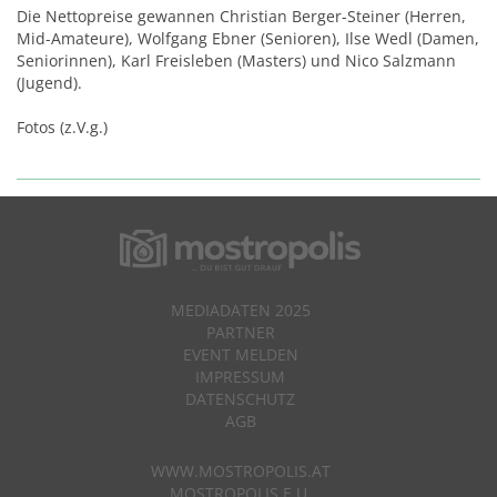
Die Nettopreise gewannen Christian Berger-Steiner (Herren,
Mid-Amateure), Wolfgang Ebner (Senioren), Ilse Wedl (Damen,
Seniorinnen), Karl Freisleben (Masters) und Nico Salzmann
(Jugend).
Fotos (z.V.g.)
MEDIADATEN 2025
PARTNER
EVENT MELDEN
IMPRESSUM
DATENSCHUTZ
AGB
WWW.MOSTROPOLIS.AT
MOSTROPOLIS E.U.