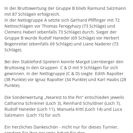
In der Bruttowertung der Gruppe B blieb Raimund Salzmann
mit 87 Schlägen erfolgreich.
In der Nettogruppe A setzte sich Gerhard Pfiffinger mit 72
Nettoschlägen vor Thomas Feregyhazy (73 Schläge) und
Clemens Haberl (ebenfalls 73 Schläge) durch. Sieger der
Gruppe B wurde Rudolf Haneder (69 Schläge) vor Herbert
Bogenreiter (ebenfalls 69 Schläge) und Liane Naderer (73
Schläge).
Bei den Stableford-Spielern konnte Margot Liernberger den
Bruttosieg in den Gruppen C & D mit 9 Schlägen für sich
gewinnen. In der Nettogruppe (C & D) siegte Edith Rapolter
(38 Punkte) vor Ignaz Rapolter (34 Punkte) und Karl Haabs (28
Punkte).
Die Sonderwertung „Nearest to the Pin“ entschieden jeweils
Catharina Schreiner (Loch 3), Reinhard Schuldner (Loch 7),
Rudolf Haneder (Loch 11), Manuela Kittl (Loch 14) und Luca
Salzmann (Loch 15) für sich.
Ein herzliches Dankeschön - nicht nur für dieses Turnier,
sondern für ihre gesamte Arbeit für den