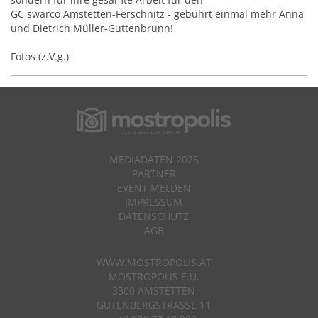
GC swarco Amstetten-Ferschnitz - gebührt einmal mehr Anna
und Dietrich Müller-Guttenbrunn!
Fotos (z.V.g.)
MEDIADATEN 2025
PARTNER
EVENT MELDEN
IMPRESSUM
DATENSCHUTZ
AGB
WWW.MOSTROPOLIS.AT
MOSTROPOLIS E.U.
3300 AMSTETTEN
GUTENBERGSTRASSE 11